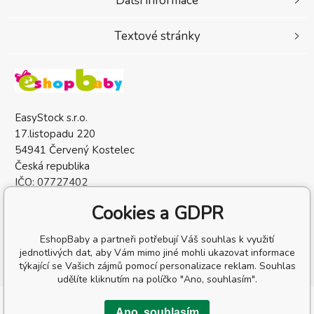
Další informace
Textové stránky
EasyStock s.r.o.
17.listopadu 220
54941 Červený Kostelec
Česká republika
IČO: 07727402
DIČ: CZ07727402
Cookies a GDPR
EshopBaby a partneři potřebují Váš souhlas k využití
jednotlivých dat, aby Vám mimo jiné mohli ukazovat informace
týkající se Vašich zájmů pomocí personalizace reklam. Souhlas
udělíte kliknutím na políčko "Ano, souhlasím".
Copyright © 2026 EasyStock s.r.o.
Ano, souhlasím