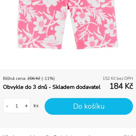
Běžná cena:
206
Kč
(-
11
%)
152
Kč bez DPH
184
Kč
Obvykle do 3 dnů - Skladem dodavatel
Do košíku
-
+
ks