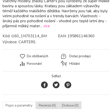
Všechny modely značky Carter's jsou vyrobeny ze super měkké
bavlny a spoustou lásky. Kraťasy jsou základem výbavičky
téměř každého maličkého děťátka. Navrženy jsou tak, aby byly
velmi pohodlné na nošení a v trendy barvách. Vlastnosti: -
široký pás pro pohodlné nošení - vhodné pro teplé letní dny -
příjemně měkký mater...
více
Kód:
i160_1N703114_6M
EAN:
195861146360
Výrobce:
CARTERS
Do oblíbených
Dotaz prodejci
Porovnání
Hlídání
Sdílet
Popis a parametry
Recenze (0)
Diskuse (0)