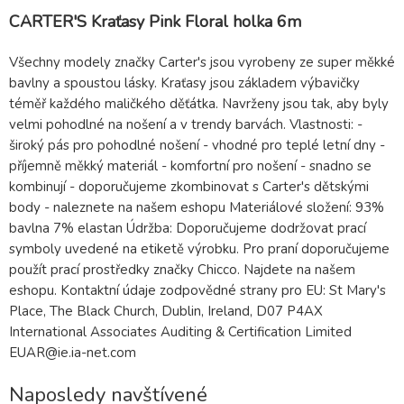
CARTER'S Kraťasy Pink Floral holka 6m
Všechny modely značky Carter's jsou vyrobeny ze super měkké
bavlny a spoustou lásky. Kraťasy jsou základem výbavičky
téměř každého maličkého děťátka. Navrženy jsou tak, aby byly
velmi pohodlné na nošení a v trendy barvách. Vlastnosti: -
široký pás pro pohodlné nošení - vhodné pro teplé letní dny -
příjemně měkký materiál - komfortní pro nošení - snadno se
kombinují - doporučujeme zkombinovat s Carter's dětskými
body - naleznete na našem eshopu Materiálové složení: 93%
bavlna 7% elastan Údržba: Doporučujeme dodržovat prací
symboly uvedené na etiketě výrobku. Pro praní doporučujeme
použít prací prostředky značky Chicco. Najdete na našem
eshopu. Kontaktní údaje zodpovědné strany pro EU: St Mary's
Place, The Black Church, Dublin, Ireland, D07 P4AX
International Associates Auditing & Certification Limited
EUAR@ie.ia-net.com
Naposledy navštívené