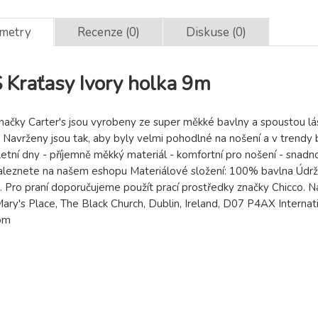
ametry
Recenze (0)
Diskuse (0)
Kraťasy Ivory holka 9m
ačky Carter's jsou vyrobeny ze super měkké bavlny a spoustou lá
 Navrženy jsou tak, aby byly velmi pohodlné na nošení a v trendy b
etní dny - příjemně měkký materiál - komfortní pro nošení - snad
aleznete na našem eshopu Materiálové složení: 100% bavlna Úd
u. Pro praní doporučujeme použít prací prostředky značky Chicco.
Mary's Place, The Black Church, Dublin, Ireland, D07 P4AX Internati
om