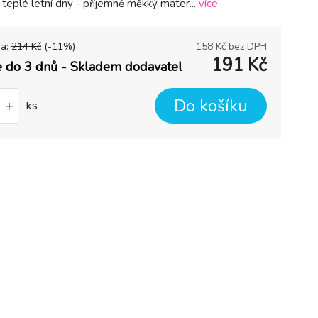
teplé letní dny - příjemně měkký mater...
více
na:
214
Kč
(-
11
%)
158
Kč bez DPH
191
Kč
 do 3 dnů - Skladem dodavatel
Do košíku
+
ks