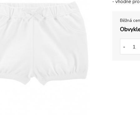
- vhodné pro 
Běžná ce
Obvykle
-