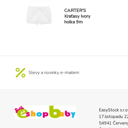
CARTER'S
Kraťasy Ivory
holka 9m
Slevy a novinky e-mailem
EasyStock s.r.o
17.listopadu 2
54941 Červený