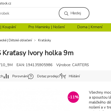
stock.cz
Hledej
 | Koupání
Pro Maminky | Nošení
Doma | Krmení
ecké | Dětské oblečení
Kraťásky
Kraťasy Ivory holka 9m
710_9M
EAN:
194135905986
Výrobce:
CARTERS
ch
Porovnání
Dotaz prodejci
Hlídání
Všechny mode
-
11
%
a spoustou l
maličkého dě
nošení a v tr