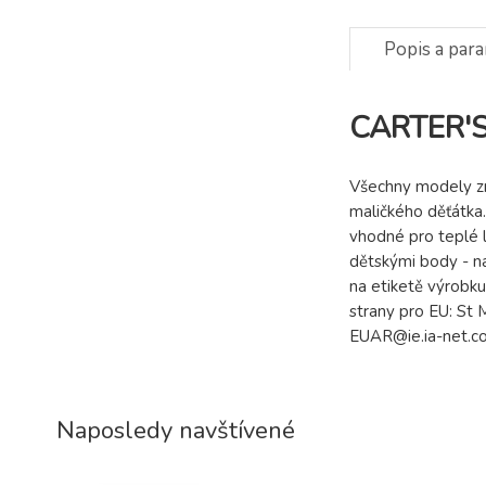
Popis a par
CARTER'S 
Všechny modely zn
maličkého děťátka.
vhodné pro teplé l
dětskými body - n
na etiketě výrobk
strany pro EU: St 
EUAR@ie.ia-net.c
Naposledy navštívené