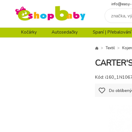
info@easy-
Kočárky
Autosedačky
Spaní | Přebalování
Textil
Kojen
CARTER'S 
Kód:
i160_1N106
Do oblíbený