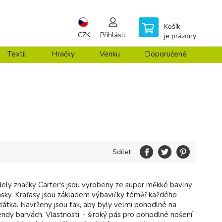
Košík
CZK
Přihlásit
je prázdný
Textil
Hračky
Venku
Doporučené
Sdílet
ly značky Carter's jsou vyrobeny ze super měkké bavlny
ásky. Kraťasy jsou základem výbavičky téměř každého
ťátka. Navrženy jsou tak, aby byly velmi pohodlné na
endy barvách. Vlastnosti: - široký pás pro pohodlné nošení