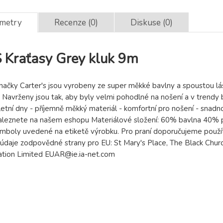
ametry
Recenze (0)
Diskuse (0)
Kraťasy Grey kluk 9m
ačky Carter's jsou vyrobeny ze super měkké bavlny a spoustou lá
 Navrženy jsou tak, aby byly velmi pohodlné na nošení a v trendy b
etní dny - příjemně měkký materiál - komfortní pro nošení - snad
aleznete na našem eshopu Materiálové složení: 60% bavlna 40%
ymboly uvedené na etiketě výrobku. Pro praní doporučujeme použít
údaje zodpovědné strany pro EU: St Mary's Place, The Black Churc
cation Limited EUAR@ie.ia-net.com