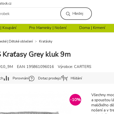
stock.cz
Hledej
 | Koupání
Pro Maminky | Nošení
Doma | Krmení
ecké | Dětské oblečení
Kraťásky
Kraťasy Grey kluk 9m
910_9M
EAN:
195861096016
Výrobce:
CARTERS
ch
Porovnání
Dotaz prodejci
Hlídání
Všechny mode
-
10
%
a spoustou l
maličkého dě
nošení a v tr