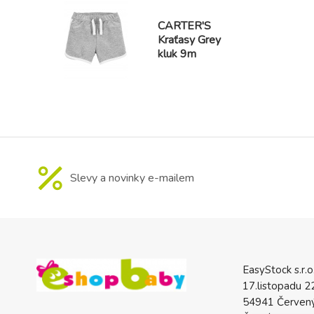
CARTER'S
Kraťasy Grey
kluk 9m
Slevy a novinky e-mailem
EasyStock s.r.o
17.listopadu 2
54941 Červený