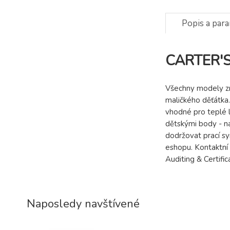
Popis a par
CARTER'S 
Všechny modely zn
maličkého děťátka.
vhodné pro teplé l
dětskými body - n
dodržovat prací s
eshopu. Kontaktní 
Auditing & Certifi
Naposledy navštívené