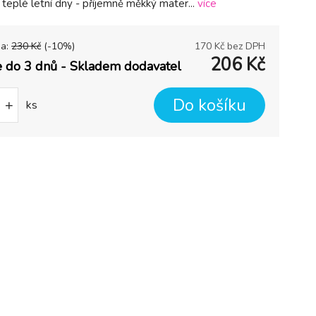
teplé letní dny - příjemně měkký mater...
více
na:
230
Kč
(-
10
%)
170
Kč bez DPH
206
Kč
 do 3 dnů - Skladem dodavatel
Do košíku
+
ks