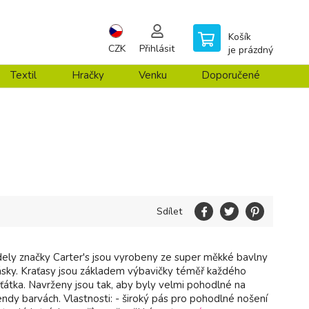
Košík
CZK
Přihlásit
je prázdný
Textil
Hračky
Venku
Doporučené
Sdílet
ly značky Carter's jsou vyrobeny ze super měkké bavlny
ásky. Kraťasy jsou základem výbavičky téměř každého
ťátka. Navrženy jsou tak, aby byly velmi pohodlné na
endy barvách. Vlastnosti: - široký pás pro pohodlné nošení