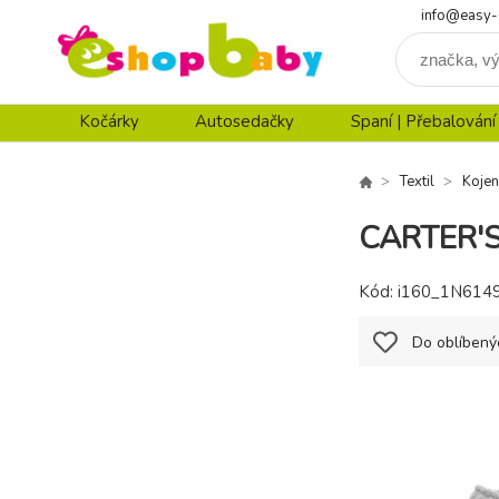
info@easy-
Kočárky
Autosedačky
Spaní | Přebalování
Textil
Kojen
CARTER'S 
Kód:
i160_1N614
Do oblíbený