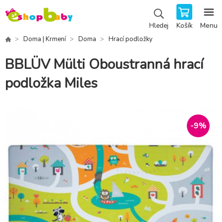
Košík
Menu
Hledej
Doma | Krmení
Doma
Hrací podložky
BBLÜV Mülti Oboustranná hrací
podložka Miles
-
9
%