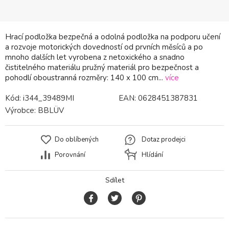
Hrací podložka bezpečná a odolná podložka na podporu učení
a rozvoje motorických dovedností od prvních měsíců a po
mnoho dalších let vyrobena z netoxického a snadno
čistitelného materiálu pružný materiál pro bezpečnost a
pohodlí oboustranná rozměry: 140 x 100 cm...
více
Kód:
i344_39489MI
EAN:
0628451387831
Výrobce:
BBLÜV
Do oblíbených
Dotaz prodejci
Porovnání
Hlídání
Sdílet