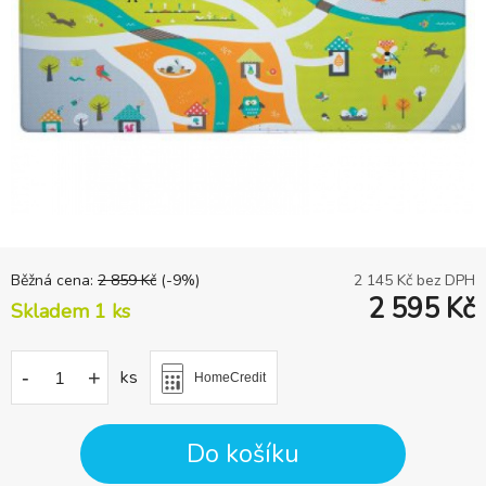
Běžná cena:
2 859
Kč
(-
9
%)
2 145
Kč bez DPH
2 595
Kč
Skladem 1
ks
-
+
ks
HomeCredit
Do košíku