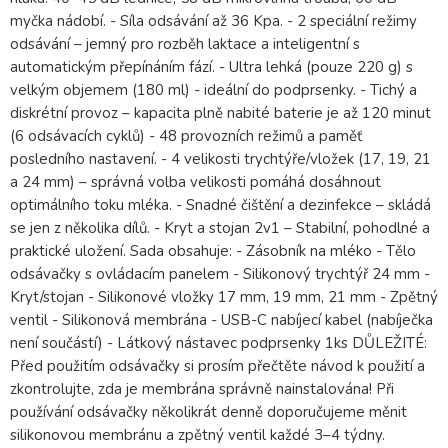
myčka nádobí. - Síla odsávání až 36 Kpa. - 2 speciální režimy
odsávání – jemný pro rozběh laktace a inteligentní s
automatickým přepínáním fází. - Ultra lehká (pouze 220 g) s
velkým objemem (180 ml) - ideální do podprsenky. - Tichý a
diskrétní provoz – kapacita plně nabité baterie je až 120 minut
(6 odsávacích cyklů) - 48 provozních režimů a paměť
posledního nastavení. - 4 velikosti trychtýře/vložek (17, 19, 21
a 24 mm) – správná volba velikosti pomáhá dosáhnout
optimálního toku mléka. - Snadné čištění a dezinfekce – skládá
se jen z několika dílů. - Kryt a stojan 2v1 – Stabilní, pohodlné a
praktické uložení. Sada obsahuje: - Zásobník na mléko - Tělo
odsávačky s ovládacím panelem - Silikonový trychtýř 24 mm -
Kryt/stojan - Silikonové vložky 17 mm, 19 mm, 21 mm - Zpětný
ventil - Silikonová membrána - USB-C nabíjecí kabel (nabíječka
není součástí) - Látkový nástavec podprsenky 1ks DŮLEŽITÉ:
Před použitím odsávačky si prosím přečtěte návod k použití a
zkontrolujte, zda je membrána správně nainstalována! Při
používání odsávačky několikrát denně doporučujeme měnit
silikonovou membránu a zpětný ventil každé 3–4 týdny.