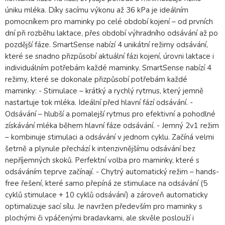
úniku mléka. Díky sacímu výkonu až 36 kPa je ideálním
pomocníkem pro maminky po celé období kojení – od prvních
dní při rozběhu laktace, přes období výhradního odsávání až po
pozdější fáze. SmartSense nabízí 4 unikátní režimy odsávání,
které se snadno přizpůsobí aktuální fázi kojení, úrovni laktace i
individuálním potřebám každé maminky. SmartSense nabízí 4
režimy, které se dokonale přizpůsobí potřebám každé
maminky: - Stimulace – krátký a rychlý rytmus, který jemně
nastartuje tok mléka. Ideální před hlavní fází odsávání. -
Odsávání – hlubší a pomalejší rytmus pro efektivní a pohodlné
získávání mléka během hlavní fáze odsávání. - Jemný 2v1 režim
– kombinuje stimulaci a odsávání v jednom cyklu. Začíná velmi
šetrně a plynule přechází k intenzivnějšímu odsávání bez
nepříjemných skoků. Perfektní volba pro maminky, které s
odsáváním teprve začínají. - Chytrý automatický režim – hands-
free řešení, které samo přepíná ze stimulace na odsávání (5
cyklů stimulace + 10 cyklů odsávání) a zároveň automaticky
optimalizuje sací sílu. Je navržen především pro maminky s
plochými či vpáčenými bradavkami, ale skvěle poslouží i