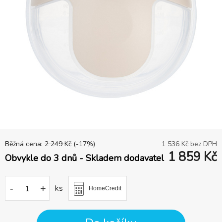
Běžná cena:
2 249
Kč
(-
17
%)
1 536
Kč bez DPH
1 859
Kč
Obvykle do 3 dnů - Skladem dodavatel
-
+
ks
HomeCredit