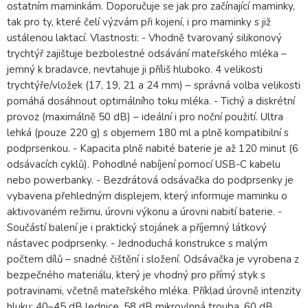
ostatním maminkám. Doporučuje se jak pro začínající maminky,
tak pro ty, které čelí výzvám při kojení, i pro maminky s již
ustálenou laktací. Vlastnosti: - Vhodně tvarovaný silikonový
trychtýř zajištuje bezbolestné odsávání mateřského mléka –
jemný k bradavce, nevtahuje ji příliš hluboko. 4 velikosti
trychtýře/vložek (17, 19, 21 a 24 mm) – správná volba velikosti
pomáhá dosáhnout optimálního toku mléka. - Tichý a diskrétní
provoz (maximálně 50 dB) – ideální i pro noční použití. Ultra
lehká (pouze 220 g) s objemem 180 ml a plně kompatibilní s
podprsenkou. - Kapacita plně nabité baterie je až 120 minut (6
odsávacích cyklů). Pohodlné nabíjení pomocí USB-C kabelu
nebo powerbanky. - Bezdrátová odsávačka do podprsenky je
vybavena přehledným displejem, který informuje maminku o
aktivovaném režimu, úrovni výkonu a úrovni nabití baterie. -
Součástí balení je i praktický stojánek a příjemný látkový
nástavec podprsenky. - Jednoduchá konstrukce s malým
počtem dílů – snadné čištění i složení. Odsávačka je vyrobena z
bezpečného materiálu, který je vhodný pro přímý styk s
potravinami, včetně mateřského mléka. Příklad úrovně intenzity
hluku: 40–45 dB lednice, 58 dB mikrovlnná trouba, 60 dB