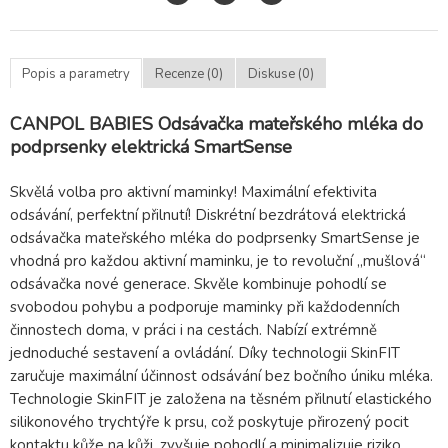
Popis a parametry
Recenze (0)
Diskuse (0)
CANPOL BABIES Odsávačka mateřského mléka do
podprsenky elektrická SmartSense
Skvělá volba pro aktivní maminky! Maximální efektivita
odsávání, perfektní přilnutí! Diskrétní bezdrátová elektrická
odsávačka mateřského mléka do podprsenky SmartSense je
vhodná pro každou aktivní maminku, je to revoluční „mušlová“
odsávačka nové generace. Skvěle kombinuje pohodlí se
svobodou pohybu a podporuje maminky při každodenních
činnostech doma, v práci i na cestách. Nabízí extrémně
jednoduché sestavení a ovládání. Díky technologii SkinFIT
zaručuje maximální účinnost odsávání bez bočního úniku mléka.
Technologie SkinFIT je založena na těsném přilnutí elastického
silikonového trychtýře k prsu, což poskytuje přirozený pocit
kontaktu kůže na kůži, zvyšuje pohodlí a minimalizuje riziko