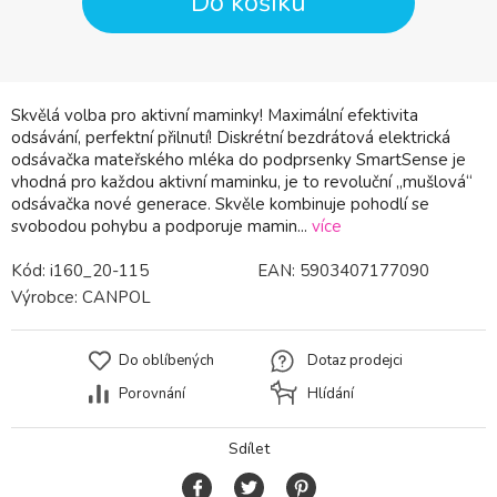
Do košíku
Skvělá volba pro aktivní maminky! Maximální efektivita
odsávání, perfektní přilnutí! Diskrétní bezdrátová elektrická
odsávačka mateřského mléka do podprsenky SmartSense je
vhodná pro každou aktivní maminku, je to revoluční „mušlová“
odsávačka nové generace. Skvěle kombinuje pohodlí se
svobodou pohybu a podporuje mamin...
více
Kód:
i160_20-115
EAN:
5903407177090
Výrobce:
CANPOL
Do oblíbených
Dotaz prodejci
Porovnání
Hlídání
Sdílet