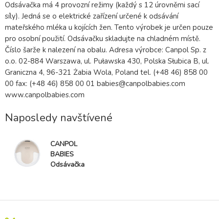
Odsávačka má 4 provozní režimy (každý s 12 úrovněmi sací
síly). Jedná se o elektrické zařízení určené k odsávání
mateřského mléka u kojících žen. Tento výrobek je určen pouze
pro osobní použití. Odsávačku skladujte na chladném místě.
Číslo šarže k nalezení na obalu. Adresa výrobce: Canpol Sp. z
o.o. 02-884 Warszawa, ul. Puławska 430, Polska Słubica B, ul.
Graniczna 4, 96-321 Żabia Wola, Poland tel. (+48 46) 858 00
00 fax: (+48 46) 858 00 01 babies@canpolbabies.com
www.canpolbabies.com
Naposledy navštívené
CANPOL
BABIES
Odsávačka
mateřského
mléka do
podprsenky
elektrická
SmartSense