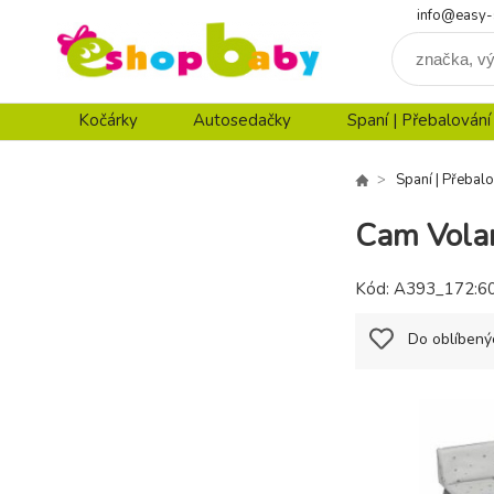
info@easy-
Kočárky
Autosedačky
Spaní | Přebalování
Spaní | Přebalo
Cam Vola
Kód:
A393_172:6
Do oblíbený