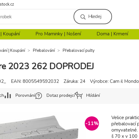
stock.cz
Hledej
 | Koupání
Pro Maminky | Nošení
Doma | Krmení
vání | Koupání
Přebalování
Přebalovací pulty
re 2023 262 DOPRODEJ
02_
EAN:
8005549592032
Záruka:
24
Výrobce:
Cam il Mondo
ch
Porovnání
Dotaz prodejci
Hlídání
Velice prakt
-
11
%
přebalovací 
omyvatelné. 
š 70 x v 100 