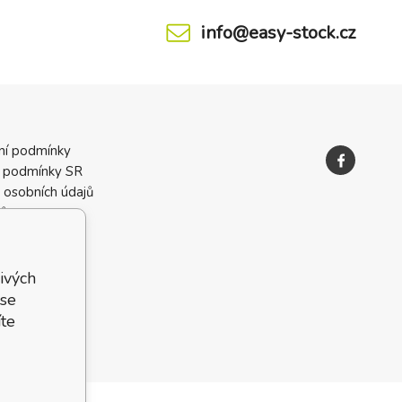
info@easy-stock.cz
ní podmínky
 podmínky SR
 osobních údajů
ků
ivých
 se
te