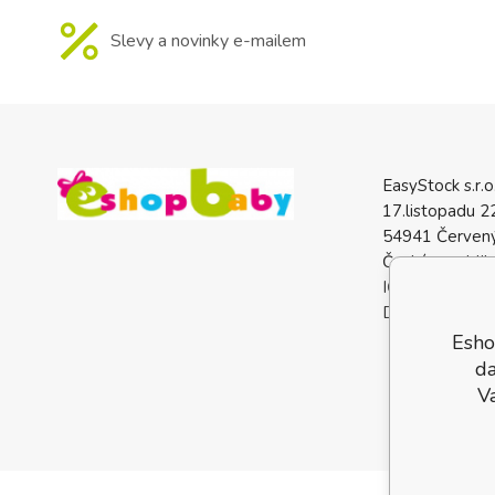
Slevy a novinky e-mailem
EasyStock s.r.o
17.listopadu 2
54941 Červený
Česká republik
IČO: 0772740
DIČ: CZ07727
Esho
da
V