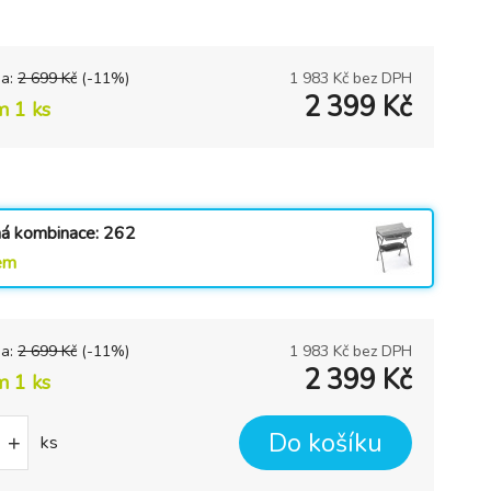
na:
2 699
Kč
(-
11
%)
1 983
Kč bez DPH
2 399
Kč
m 1 ks
ná kombinace: 262
em
na:
2 699
Kč
(-
11
%)
1 983
Kč bez DPH
2 399
Kč
m 1 ks
Do košíku
+
ks