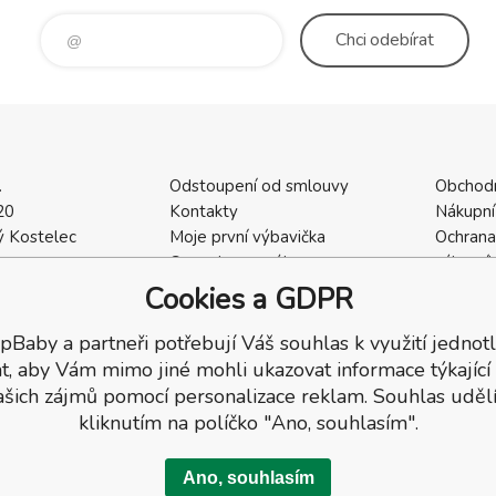
Chci
odebírat
.
Odstoupení od smlouvy
Obchod
20
Kontakty
Nákupní
 Kostelec
Moje první výbavička
Ochrana
a
Ceny dopravného
zákazní
2
Vrácení zboží / Reklamace
Cookies
Cookies a GDPR
402
Reklamace
Recenze
pBaby a partneři potřebují Váš souhlas k využití jednotl
t, aby Vám mimo jiné mohli ukazovat informace týkající
ašich zájmů pomocí personalizace reklam. Souhlas udělí
kliknutím na políčko "Ano, souhlasím".
Ano, souhlasím