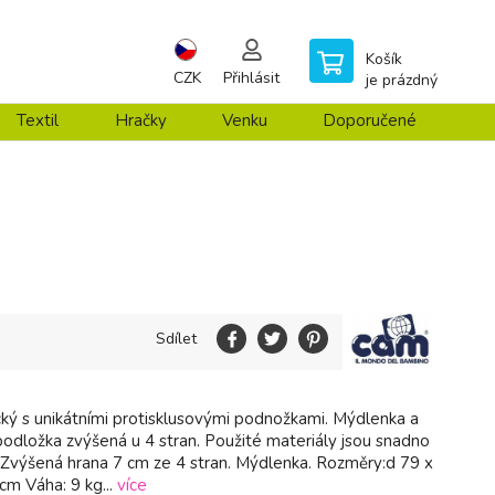
Košík
CZK
Přihlásit
je prázdný
Textil
Hračky
Venku
Doporučené
Sdílet
ický s unikátními protisklusovými podnožkami. Mýdlenka a
podložka zvýšená u 4 stran. Použité materiály jsou snadno
Zvýšená hrana 7 cm ze 4 stran. Mýdlenka. Rozměry:d 79 x
cm Váha: 9 kg...
více