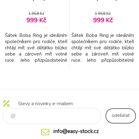
1 958 Kč
1 958 Kč
999 Kč
999 Kč
Šátek Boba Ring je ideálním
Šátek Boba Ring je ideálním
společníkem pro rodiče, kteří
společníkem pro rodiče, kteří
chtějí mít své děťátko blízko
chtějí mít své děťátko blízko
sebe a zároveň mít volné
sebe a zároveň mít volné
ruce. Jeho přizpůsobitelné
ruce. Jeho přizpůsobitelné
prsteny umožňují snadné
prsteny umožňují snadné
nastavení a optimální
nastavení a optimální
podporu pro děťátko, ať už jej
podporu pro děťátko, ať už jej
nosíte vpředu, na boku nebo
nosíte vpředu, na boku nebo
na zádech. Boba Ring je
na zádech. Boba Ring je
vhodný pro děti od narození
vhodný pro děti od narození
Slevy a novinky e-mailem
až po batole, což z něj činí
až po batole, což z něj činí
dlouhodobou in
dlouhodobou in
odebírat
info@easy-stock.cz