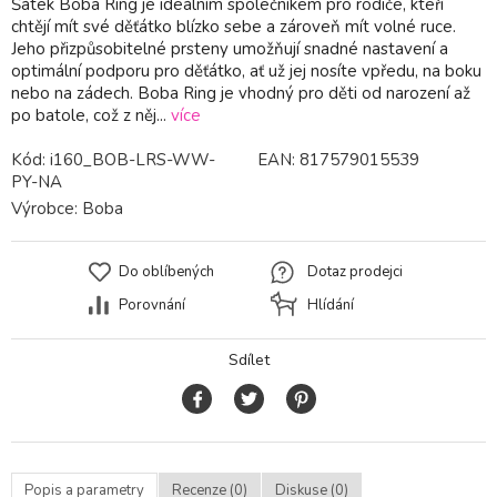
Šátek Boba Ring je ideálním společníkem pro rodiče, kteří
chtějí mít své děťátko blízko sebe a zároveň mít volné ruce.
Jeho přizpůsobitelné prsteny umožňují snadné nastavení a
optimální podporu pro děťátko, ať už jej nosíte vpředu, na boku
nebo na zádech. Boba Ring je vhodný pro děti od narození až
po batole, což z něj...
více
Kód:
i160_BOB-LRS-WW-
EAN:
817579015539
PY-NA
Výrobce:
Boba
Do oblíbených
Dotaz prodejci
Porovnání
Hlídání
Sdílet
Popis a parametry
Recenze (0)
Diskuse (0)