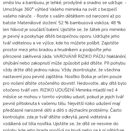
směsi lnu a bambusu, je lehké, prodyšné a snadno se udržuje. -
Umožňuje 360° výhled Vašeho miminka na svět z bezpečí
vašeho náruče. - Roste s vaším děťátkem od narození až po
batole Materiálové složení: 52 % bambusová viskóza, 48 %
len Návod je součástí balení. Ujistěte se, že šátek pro miminko
je pevný a poskytuje dítěti bezpečnou oporu. Udržujte jeho
tvář viditelnou a ve výšce, kde ho můžete políbit. Zajistěte
prostor mezi jeho bradou a hrudníkem a podpořte jeho
přirozeně zakřivená záda. VAROVÁNÍ! RIZIKO PÁDU Naklánění,
ohýbání nebo zakopnutí může způsobit pád dítěte. Při pohybu
vždy držte dítě jednou rukou. Vždy zkontrolujte, že všechna
nastavení jsou pevně zajištěna. Nosítko Boba je určen pouze
pro nošení dítěte otočeného dovnitř. Nedovolte, aby dítě bylo
otočeno tváří ven. RIZIKO UDUŠENÍ Miminka mladší než 4
měsíce se mohou v tomto výrobku udusit, pokud je jejich tvář
pevně přitisknuta k vašemu tělu. Největší riziko udušení mají
předčasně narozené děti a děti s dýchacími problémy. Často
kontrolujte, zda je tvář dítěte odkrytá, jasně viditelná a
vzdálená od těla nosítka. Ujistěte se, že dítě se nesvine do
polohy, kde jeho brada spočívá na hrudi nebo se k ní přibližuje.