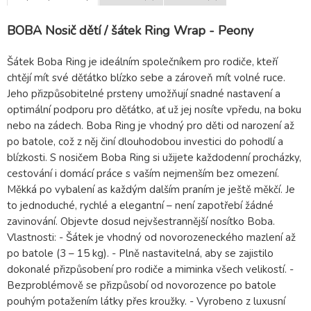
BOBA Nosič dětí / šátek Ring Wrap - Peony
Šátek Boba Ring je ideálním společníkem pro rodiče, kteří
chtějí mít své děťátko blízko sebe a zároveň mít volné ruce.
Jeho přizpůsobitelné prsteny umožňují snadné nastavení a
optimální podporu pro děťátko, ať už jej nosíte vpředu, na boku
nebo na zádech. Boba Ring je vhodný pro děti od narození až
po batole, což z něj činí dlouhodobou investici do pohodlí a
blízkosti. S nosičem Boba Ring si užijete každodenní procházky,
cestování i domácí práce s vaším nejmenším bez omezení.
Měkká po vybalení as každým dalším praním je ještě měkčí. Je
to jednoduché, rychlé a elegantní – není zapotřebí žádné
zavinování. Objevte dosud nejvšestrannější nosítko Boba.
Vlastnosti: - Šátek je vhodný od novorozeneckého mazlení až
po batole (3 – 15 kg). - Plně nastavitelná, aby se zajistilo
dokonalé přizpůsobení pro rodiče a miminka všech velikostí. -
Bezproblémově se přizpůsobí od novorozence po batole
pouhým potažením látky přes kroužky. - Vyrobeno z luxusní