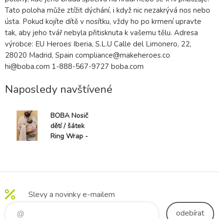
Tato poloha může ztížit dýchání, i když nic nezakrývá nos nebo
ústa. Pokud kojíte dítě v nosítku, vždy ho po krmení upravte
tak, aby jeho tvář nebyla přitisknuta k vašemu tělu. Adresa
výrobce: EU Heroes Iberia, S.L.U Calle del Limonero, 22,
28020 Madrid, Spain compliance@makeheroes.co
hi@boba.com 1-888-567-9727 boba.com
Naposledy navštívené
BOBA Nosič
dětí / šátek
Ring Wrap -
Peony
Slevy a novinky e-mailem
odebírat