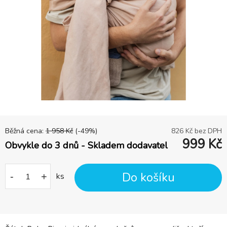
Běžná cena:
1 958
Kč
(-
49
%)
826
Kč bez DPH
999
Kč
Obvykle do 3 dnů - Skladem dodavatel
Do košíku
-
+
ks