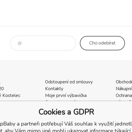
Chci
odebírat
.
Odstoupení od smlouvy
Obchod
20
Kontakty
Nákupní
 Kostelec
Moje první výbavička
Ochrana
a
Ceny dopravného
zákazní
2
Vrácení zboží / Reklamace
Cookies
Cookies a GDPR
402
Reklamace
Recenze
pBaby a partneři potřebují Váš souhlas k využití jednotl
t, aby Vám mimo jiné mohli ukazovat informace týkající