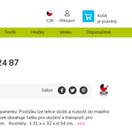
Košík
CZK
Přihlásit
je prázdný
Textil
Hračky
Venku
Doporučené
24 87
Sdílet
panenky. Postýlku lze lehce složit a rozložit do malého
bek obsahuje tašku pro uložení a transport, pro
m. Rozměry : š 31 x v 32 x d 54 cm....
více