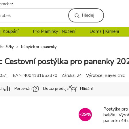
stock.cz
Hledej
 | Koupání
Pro Maminky | Nošení
Doma | Krmení
 holčičky
Nábytek pro panenky
c Cestovní postýlka pro panenky 20
:57_
EAN:
4004181652870
Záruka:
24
Výrobce:
Bayer chic
ch
Porovnání
Dotaz prodejci
Hlídání
Postýlka pro 
-
29
%
balíčku. Výro
panenku 48 c