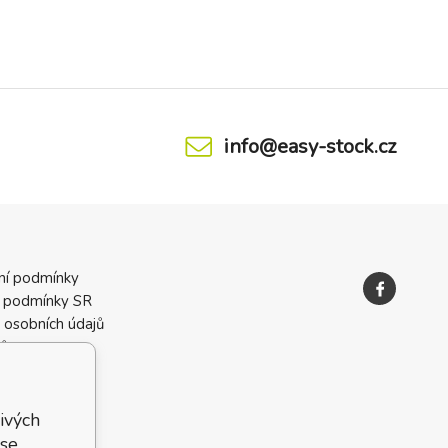
info@easy-stock.cz
ní podmínky
 podmínky SR
 osobních údajů
ků
ivých
 se