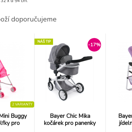
 32 x d 54 cm.
boží doporučujeme
NÁŠ TIP
-17%
2 VARIANTY
Mini Buggy
Bayer Chic Mika
Bayer
lfky pro
kočárek pro panenky
jídel
nky