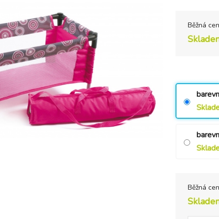
Běžná ce
Sklade
barevn
Sklad
barevn
Sklad
Běžná ce
Sklade