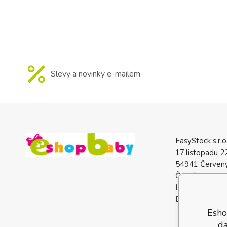
Slevy a novinky e-mailem
EasyStock s.r.o
17.listopadu 2
54941 Červený
Česká republik
IČO: 0772740
DIČ: CZ07727
Esho
da