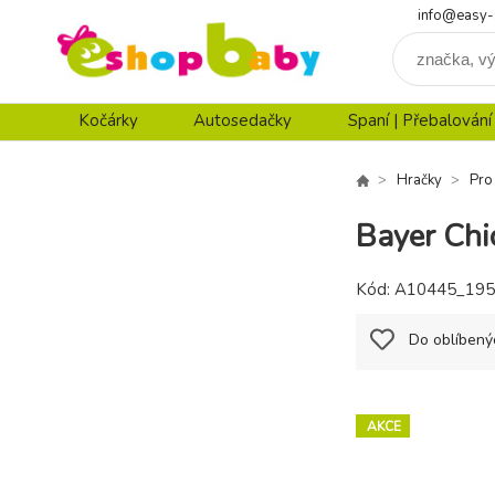
info@easy-
Kočárky
Autosedačky
Spaní | Přebalování
Hračky
Pro
Bayer Chi
Kód:
A10445_195
Do oblíbený
AKCE