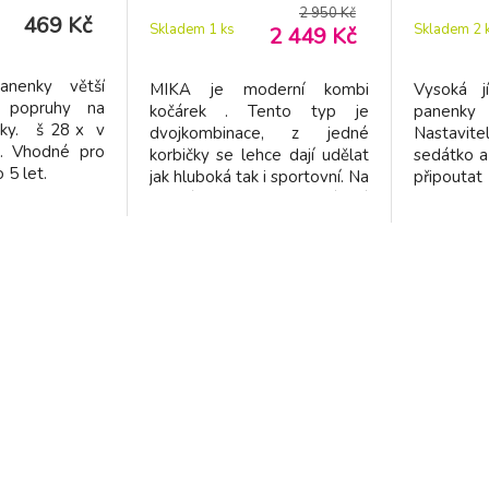
2 950 Kč
469 Kč
Skladem 1
ks
Skladem 2
2 449 Kč
anenky větší
MIKA je moderní kombi
Vysoká jí
jí popruhy na
kočárek . Tento typ je
panenk
nky. š 28 x v
dvojkombinace, z jedné
Nastavit
. Vhodné pro
korbičky se lehce dají udělat
sedátko a
3 do 5 let.
jak hluboká tak i sportovní. Na
připouta
pevném podvozku, který má
spodu žid
otočná 2 kolečka a 2 pevná
složit n
je nasazená korbička, která se
celková 
dá nasadit oběma směry po i
sedátka 4
proti směru jízdy. Na
podvozku je připevněná
veliká síťka na drobnosti pro
malé maminky. Kočárek