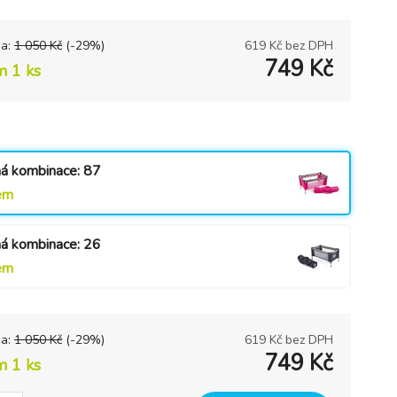
na:
1 050
Kč
(-
29
%)
619
Kč bez DPH
749
Kč
m 1 ks
á kombinace: 87
em
á kombinace: 26
em
na:
1 050
Kč
(-
29
%)
619
Kč bez DPH
749
Kč
m 1 ks