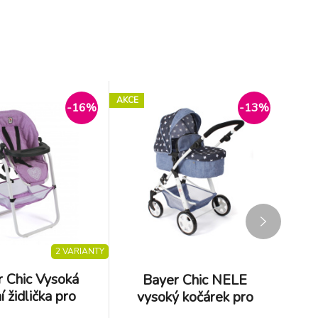
AKCE
-16%
-13%
2 VARIANTY
 Chic Vysoká
Bayer Chic NELE
ní židlička pro
p
vysoký kočárek pro
panenky
panenky