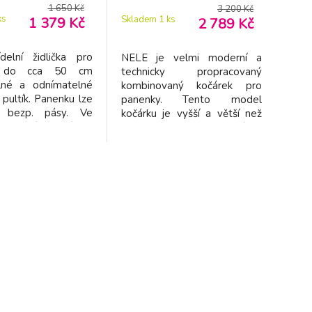
1 650 Kč
3 200 Kč
ks
Skla
Skladem 1
ks
1 379 Kč
2 789 Kč
delní židlička pro
Výšk
NELE je velmi moderní a
y do cca 50 cm
na ž
technicky propracovaný
elné a odnímatelné
pol
kombinovaný kočárek pro
 pultík. Panenku lze
Rozm
panenky. Tento model
t bezp. pásy. Ve
70 
kočárku je vyšší a větší než
ličky síťka. Dá se
podobné modely kočárků.
a placku. Rozměry:
Přestože je dodáván jen s
výška 70 cm, výška
jednou korbičkou, jedná se o
0 cm.
"dvojkombinaci". Kočárek je
možné jednoduchou úpravou
změnit ze sporťáku, na
hluboký kočárek a naopak. To
se provádí změnou polohy a
sna