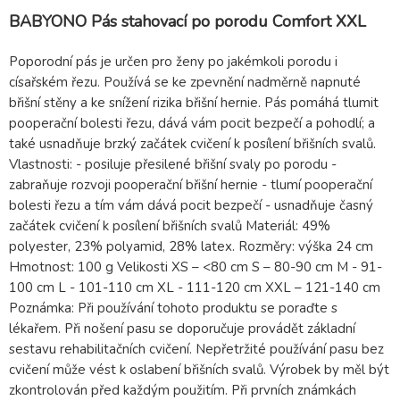
BABYONO Pás stahovací po porodu Comfort XXL
Poporodní pás je určen pro ženy po jakémkoli porodu i
císařském řezu. Používá se ke zpevnění nadměrně napnuté
břišní stěny a ke snížení rizika břišní hernie. Pás pomáhá tlumit
pooperační bolesti řezu, dává vám pocit bezpečí a pohodlí; a
také usnadňuje brzký začátek cvičení k posílení břišních svalů.
Vlastnosti: - posiluje přesilené břišní svaly po porodu -
zabraňuje rozvoji pooperační břišní hernie - tlumí pooperační
bolesti řezu a tím vám dává pocit bezpečí - usnadňuje časný
začátek cvičení k posílení břišních svalů Materiál: 49%
polyester, 23% polyamid, 28% latex. Rozměry: výška 24 cm
Hmotnost: 100 g Velikosti XS – <80 cm S – 80-90 cm M - 91-
100 cm L - 101-110 cm XL - 111-120 cm XXL – 121-140 cm
Poznámka: Při používání tohoto produktu se poraďte s
lékařem. Při nošení pasu se doporučuje provádět základní
sestavu rehabilitačních cvičení. Nepřetržité používání pasu bez
cvičení může vést k oslabení břišních svalů. Výrobek by měl být
zkontrolován před každým použitím. Při prvních známkách