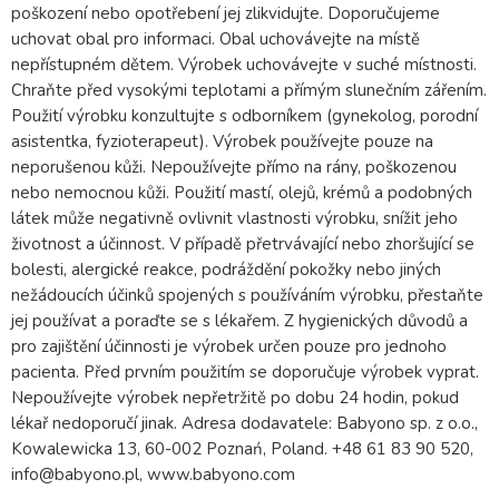
poškození nebo opotřebení jej zlikvidujte. Doporučujeme
uchovat obal pro informaci. Obal uchovávejte na místě
nepřístupném dětem. Výrobek uchovávejte v suché místnosti.
Chraňte před vysokými teplotami a přímým slunečním zářením.
Použití výrobku konzultujte s odborníkem (gynekolog, porodní
asistentka, fyzioterapeut). Výrobek používejte pouze na
neporušenou kůži. Nepoužívejte přímo na rány, poškozenou
nebo nemocnou kůži. Použití mastí, olejů, krémů a podobných
látek může negativně ovlivnit vlastnosti výrobku, snížit jeho
životnost a účinnost. V případě přetrvávající nebo zhoršující se
bolesti, alergické reakce, podráždění pokožky nebo jiných
nežádoucích účinků spojených s používáním výrobku, přestaňte
jej používat a poraďte se s lékařem. Z hygienických důvodů a
pro zajištění účinnosti je výrobek určen pouze pro jednoho
pacienta. Před prvním použitím se doporučuje výrobek vyprat.
Nepoužívejte výrobek nepřetržitě po dobu 24 hodin, pokud
lékař nedoporučí jinak. Adresa dodavatele: Babyono sp. z o.o.,
Kowalewicka 13, 60-002 Poznań, Poland. +48 61 83 90 520,
info@babyono.pl, www.babyono.com