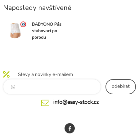
Naposledy navštívené
BABYONO Pás
stahovací po
porodu
Comfort XXL
Slevy a novinky e-mailem
odebírat
info@easy-stock.cz