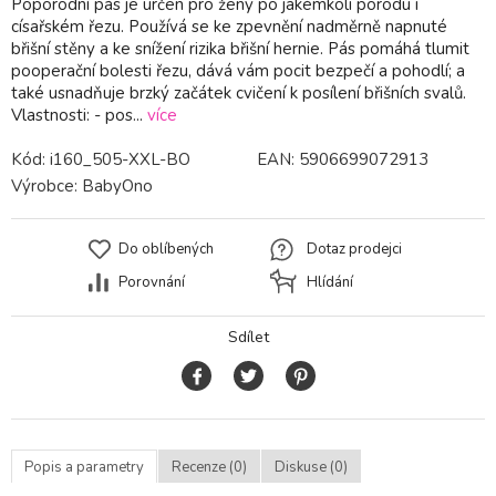
Poporodní pás je určen pro ženy po jakémkoli porodu i
císařském řezu. Používá se ke zpevnění nadměrně napnuté
břišní stěny a ke snížení rizika břišní hernie. Pás pomáhá tlumit
pooperační bolesti řezu, dává vám pocit bezpečí a pohodlí; a
také usnadňuje brzký začátek cvičení k posílení břišních svalů.
Vlastnosti: - pos...
více
Kód:
i160_505-XXL-BO
EAN:
5906699072913
Výrobce:
BabyOno
Do oblíbených
Dotaz prodejci
Porovnání
Hlídání
Sdílet
Popis a parametry
Recenze (0)
Diskuse (0)