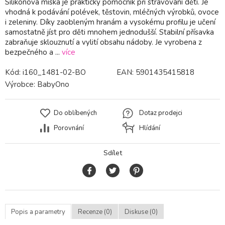
Silikonová miska je praktický pomocník při stravování dětí. Je
vhodná k podávání polévek, těstovin, mléčných výrobků, ovoce
i zeleniny. Díky zaobleným hranám a vysokému profilu je učení
samostatně jíst pro děti mnohem jednodušší. Stabilní přísavka
zabraňuje sklouznutí a vylití obsahu nádoby. Je vyrobena z
bezpečného a ...
více
Kód:
i160_1481-02-BO
EAN:
5901435415818
Výrobce:
BabyOno
Do oblíbených
Dotaz prodejci
Porovnání
Hlídání
Sdílet
Popis a parametry
Recenze (0)
Diskuse (0)