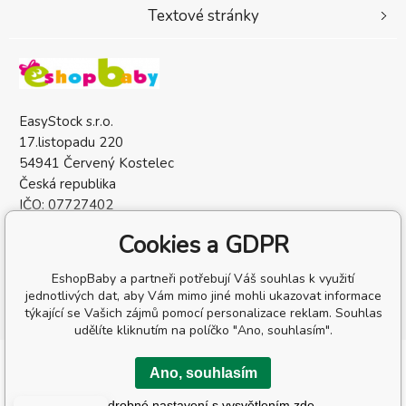
Textové stránky
EasyStock s.r.o.
17.listopadu 220
54941 Červený Kostelec
Česká republika
IČO: 07727402
DIČ: CZ07727402
Cookies a GDPR
EshopBaby a partneři potřebují Váš souhlas k využití
jednotlivých dat, aby Vám mimo jiné mohli ukazovat informace
týkající se Vašich zájmů pomocí personalizace reklam. Souhlas
udělíte kliknutím na políčko "Ano, souhlasím".
Copyright © 2026 EasyStock s.r.o.
Ano, souhlasím
Všechna práva vyhrazena.
Podrobné nastavení s vysvětlením zde