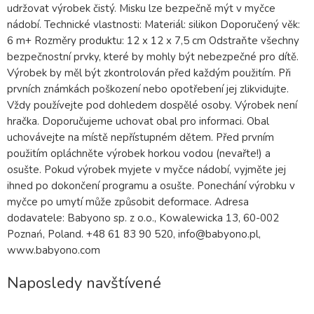
udržovat výrobek čistý. Misku lze bezpečně mýt v myčce
nádobí. Technické vlastnosti: Materiál: silikon Doporučený věk:
6 m+ Rozměry produktu: 12 x 12 x 7,5 cm Odstraňte všechny
bezpečnostní prvky, které by mohly být nebezpečné pro dítě.
Výrobek by měl být zkontrolován před každým použitím. Při
prvních známkách poškození nebo opotřebení jej zlikvidujte.
Vždy používejte pod dohledem dospělé osoby. Výrobek není
hračka. Doporučujeme uchovat obal pro informaci. Obal
uchovávejte na místě nepřístupném dětem. Před prvním
použitím opláchněte výrobek horkou vodou (nevařte!) a
osušte. Pokud výrobek myjete v myčce nádobí, vyjměte jej
ihned po dokončení programu a osušte. Ponechání výrobku v
myčce po umytí může způsobit deformace. Adresa
dodavatele: Babyono sp. z o.o., Kowalewicka 13, 60-002
Poznań, Poland. +48 61 83 90 520, info@babyono.pl,
www.babyono.com
Naposledy navštívené