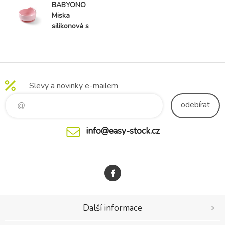
BABYONO
Miska
silikonová s
přísavkou -
pink 6m+
Slevy a novinky e-mailem
odebírat
info@easy-stock.cz
Další informace