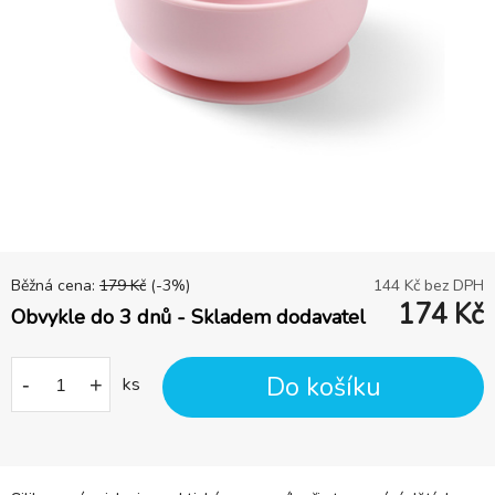
Běžná cena:
179
Kč
(-
3
%)
144
Kč bez DPH
174
Kč
Obvykle do 3 dnů - Skladem dodavatel
Do košíku
-
+
ks