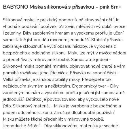
BABYONO Miska silikonová s přísavkou - pink 6m+
Silikonová miska je praktický pomocník při stravování dětí. Je
vhodná k podávání polévek, těstovin, mléčných výrobků, ovoce
i zeleniny. Díky zaobleným hranám a vysokému profilu je učení
samostatně jíst pro děti mnohem jednodušší. Stabilní přísavka
zabraňuje sklouznutí a vylití obsahu nádoby. Je vyrobena z
bezpečného a odolného silikonu. Misku lze mýt v myčce nádobí
a předehřívat v mikrovlnné troubě. Samostatné jedení -
Silikonová miska pomáhá miminku objevovat nové chutě a vám
pomáhá rozšiřovat jeho jídelníček. Přísavka na spodní části -
Velká přísavka je zárukou stability misky. Předejdete tak
nežádoucím skvrnám a nečistotám. Ergonomický tvar - Díky
zaobleným hranám a vysokému profilu je učení jíst samostatně
jednodušší. Děťátko je povzbuzováno, aby vyzkoušelo nové
jídlo. Silikonový materiál - Miska je vyrobena z bezpečného a
pádem odolného silikonu. Zaručuje dlouhodobé používání.
Misku můžete klidně předehřát v mikrovlnné troubě.
Jednoduché čištění - Díky silikonovému materiálu je snadné