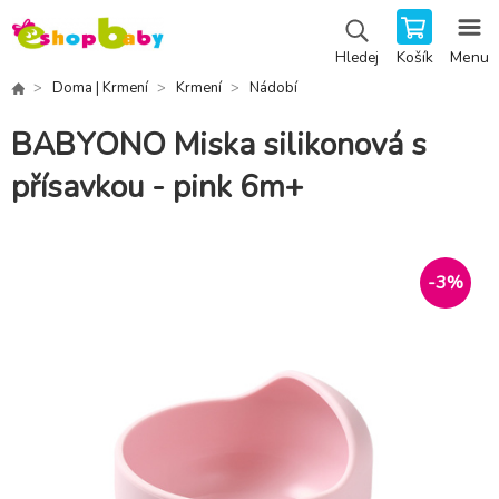
Košík
Menu
Hledej
Doma | Krmení
Krmení
Nádobí
BABYONO Miska silikonová s
přísavkou - pink 6m+
-
3
%