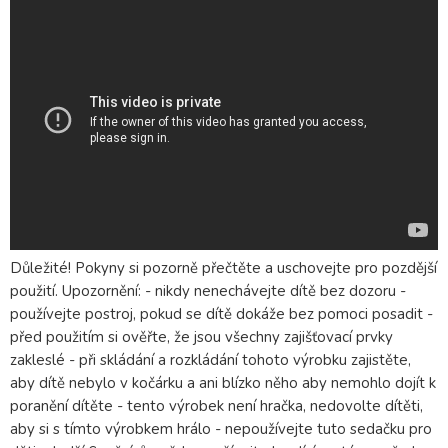
Důležité! Pokyny si pozorně přečtěte a uschovejte pro pozdější
použití. Upozornění: - nikdy nenechávejte dítě bez dozoru -
používejte postroj, pokud se dítě dokáže bez pomoci posadit -
před použitím si ověřte, že jsou všechny zajišťovací prvky
zakleslé - při skládání a rozkládání tohoto výrobku zajistěte,
aby dítě nebylo v kočárku a ani blízko něho aby nemohlo dojít k
poranění dítěte - tento výrobek není hračka, nedovolte dítěti,
aby si s tímto výrobkem hrálo - nepoužívejte tuto sedačku pro