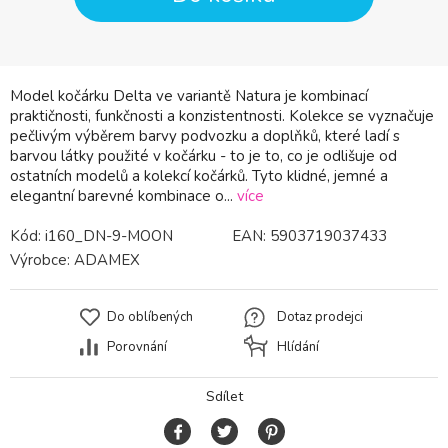
Model kočárku Delta ve variantě Natura je kombinací
praktičnosti, funkčnosti a konzistentnosti. Kolekce se vyznačuje
pečlivým výběrem barvy podvozku a doplňků, které ladí s
barvou látky použité v kočárku - to je to, co je odlišuje od
ostatních modelů a kolekcí kočárků. Tyto klidné, jemné a
elegantní barevné kombinace o...
více
Kód:
i160_DN-9-MOON
EAN:
5903719037433
Výrobce:
ADAMEX
Do oblíbených
Dotaz prodejci
Porovnání
Hlídání
Sdílet