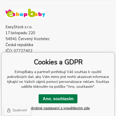
EasyStock s.r.o.
17.listopadu 220
54941 Červený Kostelec
Česká republika
IČO: 07727402
DIČ: CZ07727402
Cookies a GDPR
EshopBaby a partneři potřebují Váš souhlas k využití
jednotlivých dat, aby Vám mimo jiné mohli ukazovat informace
týkající se Vašich zájmů pomocí personalizace reklam. Souhlas
udělíte kliknutím na políčko "Ano, souhlasím".
Copyright © 2026 EasyStock s.r.o.
Ano, souhlasím
Všechna práva vyhrazena.
Podrobné nastavení s vysvětlením zde
Eshopy
a
webové stránky
od
BINARGON.cz
-
Mapa stránek
Soukromí