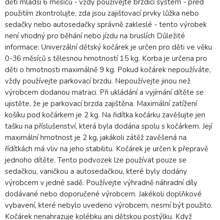
děti mladší 6 měsíců - vždy používejte brzdící systém - před
použitím zkontrolujte, zda jsou zajišťovací prvky lůžka nebo
sedačky nebo autosedačky správně zakleslé - tento výrobek
není vhodný pro běhání nebo jízdu na bruslích Důležité
informace: Univerzální dětský kočárek je určen pro děti ve věku
0-36 měsíců s tělesnou hmotností 15 kg. Korba je určena pro
děti o hmotnosti maximálně 9 kg. Pokud kočárek nepoužíváte,
vždy používejte parkovací brzdu. Nepoužívejte jinou než
výrobcem dodanou matraci. Při ukládání a vyjímání dítěte se
ujistěte, že je parkovací brzda zajištěna. Maximální zatížení
košíku pod kočárkem je 2 kg. Na řidítka kočárku zavěšujte jen
tašku na příslušenství, která byla dodána spolu s kočárkem. Její
maximální hmotnost je 2 kg, jakákoli zátěž zavěšená na
řídítkách má vliv na jeho stabilitu. Kočárek je určen k přepravě
jednoho dítěte. Tento podvozek lze používat pouze se
sedačkou, vaničkou a autosedačkou, které byly dodány
výrobcem v jedné sadě. Používejte výhradně náhradní díly
dodávané nebo doporučené výrobcem. Jakékoli doplňkové
vybavení, které nebylo uvedeno výrobcem, nesmí být použito.
Kočárek nenahrazuje kolébku ani dětskou postýlku. Když