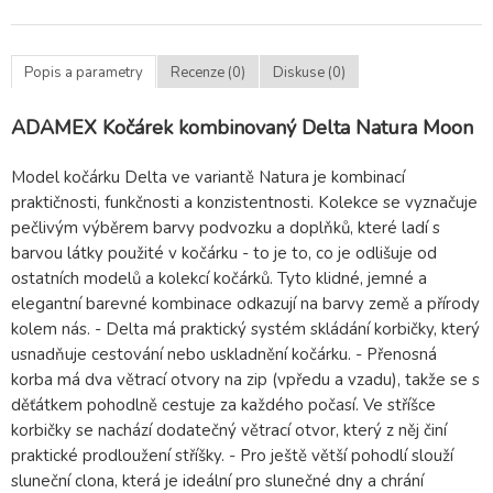
Popis a parametry
Recenze (0)
Diskuse (0)
ADAMEX Kočárek kombinovaný Delta Natura Moon
Model kočárku Delta ve variantě Natura je kombinací
praktičnosti, funkčnosti a konzistentnosti. Kolekce se vyznačuje
pečlivým výběrem barvy podvozku a doplňků, které ladí s
barvou látky použité v kočárku - to je to, co je odlišuje od
ostatních modelů a kolekcí kočárků. Tyto klidné, jemné a
elegantní barevné kombinace odkazují na barvy země a přírody
kolem nás. - Delta má praktický systém skládání korbičky, který
usnadňuje cestování nebo uskladnění kočárku. - Přenosná
korba má dva větrací otvory na zip (vpředu a vzadu), takže se s
děťátkem pohodlně cestuje za každého počasí. Ve stříšce
korbičky se nachází dodatečný větrací otvor, který z něj činí
praktické prodloužení stříšky. - Pro ještě větší pohodlí slouží
sluneční clona, která je ideální pro slunečné dny a chrání