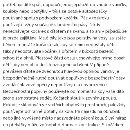
potřebuje dítě spát, doporučujeme jej uložit do vhodné vaničky,
kolébky nebo postýlky – týká se dětské autosedačky
používané spolu s podvozkem kočárku. Pás v rozkroku
používejte vždy současně s bederními pásy. Nikdy
nenechávejte kočárek s dítětem na svahu, a to ani v případě, že
je brzda zajištěna. Malé díly, jako jsou pojistky na vosy, zajistěte
během montáže kočárku tak, aby se k nim nedostaly děti.
Nikdy neodstavujte kočárek s dítětem v blízkosti bazénů,
schodišť a ohně. Plastové části obalu uchovávejte mimo dosah
dětí, aby nemohlo dojít k riziku jeho udušení. V případě
převážení dítěte se zvednutou hlavovou opěrkou vaničky je
bezpodmínečně nutné používat doplňkové bezpečnostní pásy.
Zvedání hlavové opěrky nepoužívejte u novorozence.
Bezpečnostní popruhy používejte od momentu, kdy vaše dítě
začne samostatně sedět. Kočárek slouží k zevnímu použití.
Pokud je skladován ve vnitřních obytných prostorách, pak vždy
používejte ochranné potahy na kola. Při nájezdu na obrubník
nebo jiné vyvýšené místo nadzvedněte přední kola. Silný náraz
do překážky může způsobit deformaci konstrukce. S kočárkem