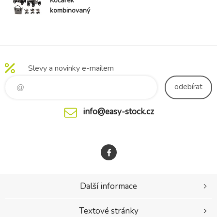
Kočárek
kombinovaný
Delta Natura
Moon
Slevy a novinky e-mailem
odebírat
info@easy-stock.cz
Další informace
Textové stránky