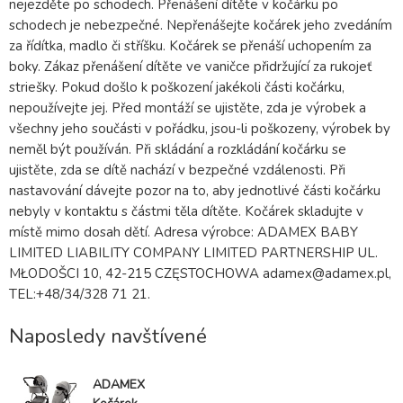
nejezděte po schodech. Přenášení dítěte v kočárku po
schodech je nebezpečné. Nepřenášejte kočárek jeho zvedáním
za řídítka, madlo či stříšku. Kočárek se přenáší uchopením za
boky. Zákaz přenášení dítěte ve vaničce přidržující za rukojeť
striešky. Pokud došlo k poškození jakékoli části kočárku,
nepoužívejte jej. Před montáží se ujistěte, zda je výrobek a
všechny jeho součásti v pořádku, jsou-li poškozeny, výrobek by
neměl být používán. Při skládání a rozkládání kočárku se
ujistěte, zda se dítě nachází v bezpečné vzdálenosti. Při
nastavování dávejte pozor na to, aby jednotlivé části kočárku
nebyly v kontaktu s částmi těla dítěte. Kočárek skladujte v
místě mimo dosah dětí. Adresa výrobce: ADAMEX BABY
LIMITED LIABILITY COMPANY LIMITED PARTNERSHIP UL.
MŁODOŠCI 10, 42-215 CZĘSTOCHOWA adamex@adamex.pl,
TEL:+48/34/328 71 21.
Naposledy navštívené
ADAMEX