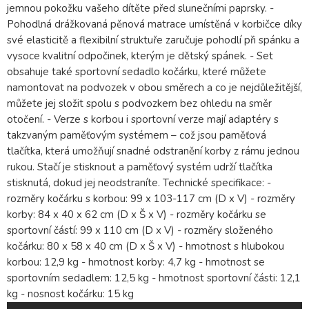
jemnou pokožku vašeho dítěte před slunečními paprsky. -
Pohodlná drážkovaná pěnová matrace umístěná v korbičce díky
své elasticitě a flexibilní struktuře zaručuje pohodlí při spánku a
vysoce kvalitní odpočinek, kterým je dětský spánek. - Set
obsahuje také sportovní sedadlo kočárku, které můžete
namontovat na podvozek v obou směrech a co je nejdůležitější,
můžete jej složit spolu s podvozkem bez ohledu na směr
otočení. - Verze s korbou i sportovní verze mají adaptéry s
takzvaným paměťovým systémem – což jsou paměťová
tlačítka, která umožňují snadné odstranění korby z rámu jednou
rukou. Stačí je stisknout a paměťový systém udrží tlačítka
stisknutá, dokud jej neodstraníte. Technické specifikace: -
rozměry kočárku s korbou: 99 x 103-117 cm (D x V) - rozměry
korby: 84 x 40 x 62 cm (D x Š x V) - rozměry kočárku se
sportovní částí: 99 x 110 cm (D x V) - rozměry složeného
kočárku: 80 x 58 x 40 cm (D x Š x V) - hmotnost s hlubokou
korbou: 12,9 kg - hmotnost korby: 4,7 kg - hmotnost se
sportovním sedadlem: 12,5 kg - hmotnost sportovní části: 12,1
kg - nosnost kočárku: 15 kg