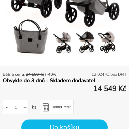
Běžná cena:
24 199
Kč
(-
40
%)
12 024
Kč bez DPH
Obvykle do 3 dnů - Skladem dodavatel
14 549
Kč
-
+
ks
HomeCredit
Do košíku