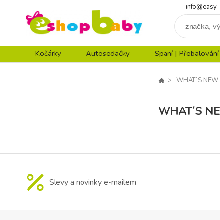
info@easy-
Kočárky
Autosedačky
Spaní | Přebalování
WHAT´S NEW 
WHAT´S N
Slevy a novinky e-mailem