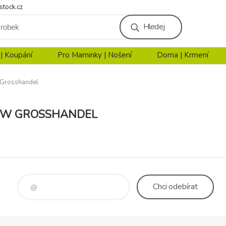
stock.cz
Hledej
 | Koupání
Pro Maminky | Nošení
Doma | Krmení
Grosshandel
EW GROSSHANDEL
Chci
odebírat