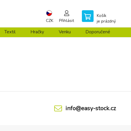
Košík
CZK
Přihlásit
je prázdný
Textil
Hračky
Venku
Doporučené
info@easy-stock.cz