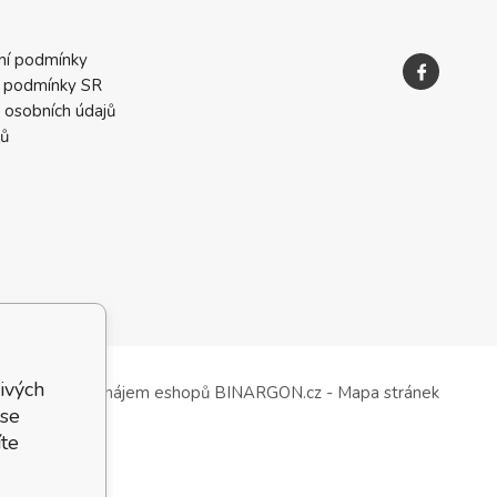
ní podmínky
 podmínky SR
 osobních údajů
ků
ivých
Tvorba a pronájem eshopů
BINARGON.cz
-
Mapa stránek
 se
te