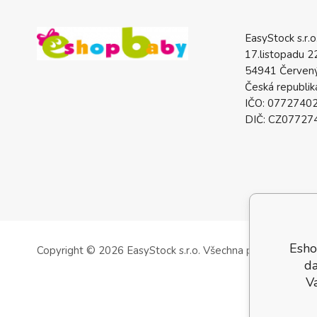
EasyStock s.r.o
17.listopadu 2
54941 Červený
Česká republik
IČO: 0772740
DIČ: CZ07727
Esho
Copyright © 2026 EasyStock s.r.o.
Všechna práva vyhrazen
da
V