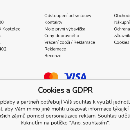
.
Odstoupení od smlouvy
Obchod
20
Kontakty
Nákupní
 Kostelec
Moje první výbavička
Ochrana
a
Ceny dopravného
zákazní
2
Vrácení zboží / Reklamace
Cookies
402
Reklamace
Recenze
Cookies a GDPR
pBaby a partneři potřebují Váš souhlas k využití jednotl
a.
t, aby Vám mimo jiné mohli ukazovat informace týkající
ašich zájmů pomocí personalizace reklam. Souhlas udělí
kliknutím na políčko "Ano, souhlasím".