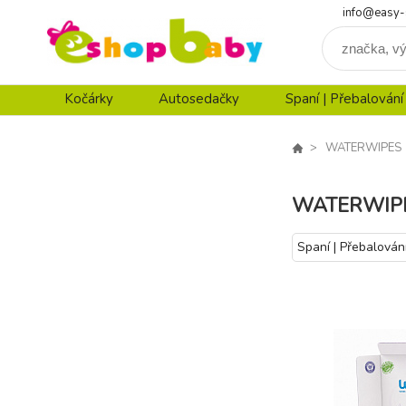
info@easy-
Kočárky
Autosedačky
Spaní | Přebalování
WATERWIPES
WATERWIP
Spaní | Přebalován