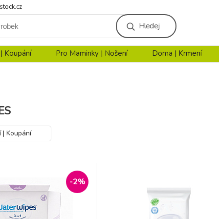
stock.cz
Hledej
 | Koupání
Pro Maminky | Nošení
Doma | Krmení
ES
í | Koupání
-2%