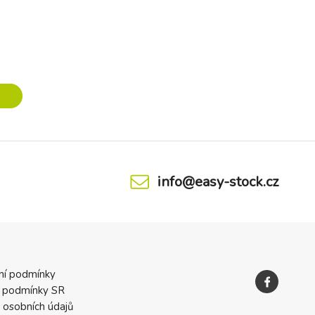
vhodné i
čistícím funkcím jsou ubrousky vhodné i
pro děti, které začínají objev
info@easy-stock.cz
ní podmínky
 podmínky SR
 osobních údajů