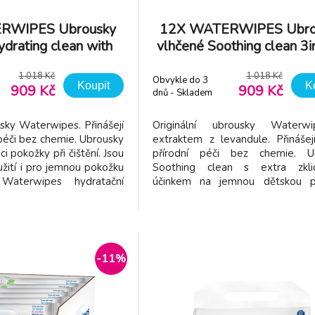
RWIPES Ubrousky
12X WATERWIPES Ubro
drating clean with
vlhčené Soothing clean 3
3in1 60 ks (720 ks)
ks (720 ks)
1 018 Kč
1 018 Kč
Obvykle do 3
Koupit
K
909 Kč
909 Kč
dnů - Skladem
dodavatel
usky Waterwipes. Přinášejí
Originální ubrousky Waterw
péči bez chemie. Ubrousky
extraktem z levandule. Přináše
ci pokožky při čištění. Jsou
přírodní péči bez chemie. U
žití i pro jemnou pokožku
Soothing clean s extra zklid
 Waterwipes hydratační
účinkem na jemnou dětskou p
sou vyrobeny pomocí
Waterwipes Soothing Clean ko
7-stupňového procesu
účinnou a hloubkovou čistící sílu j
. Prokazatelně zvyšují
7-stupňové technologie 
ky. Obsahují více než 99%
přírodními rostlinnými látkami
pomáhají zklidn
-11%