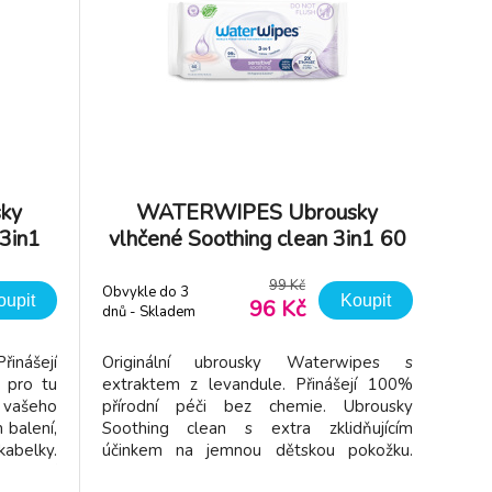
ky
WATERWIPES Ubrousky
3in1
vlhčené Soothing clean 3in1 60
ks
99 Kč
Obvykle do 3
oupit
Koupit
96 Kč
dnů - Skladem
dodavatel
řinášejí
Originální ubrousky Waterwipes s
 pro tu
extraktem z levandule. Přinášejí 100%
 vašeho
přírodní péči bez chemie. Ubrousky
 balení,
Soothing clean s extra zklidňujícím
abelky.
účinkem na jemnou dětskou pokožku.
ejčistší
Waterwipes Soothing Clean kombinuje