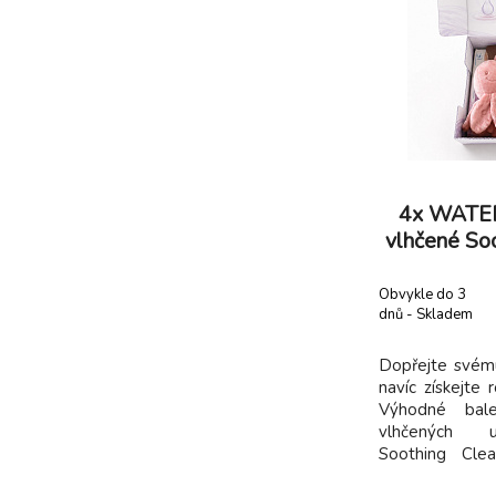
4x WATE
vlhčené Soo
ks (24
Chobo
Obvykle do 3
dnů - Skladem
dodavatel
Dopřejte svém
navíc získejte 
Výhodné bale
vlhčených 
Soothing Cle
(celkem 240 