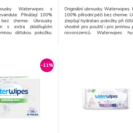
dodavatel
brousky Waterwipes s
Originální ubrousky Waterwipes. P
evandule. Přinášejí 100%
100% přírodní péči bez chemie. 
i bez chemie. Ubrousky
zlepšují hydrataci pokožky při čišt
n s extra zklidňujícím
vhodné pro použití i pro jemnou
emnou dětskou pokožku.
novorozenců. Waterwipes hyd
othing Clean kombinuje
ubrousky jsou vyrobeny 
ovou čistící sílu jedinečné
jedinečného 7-stupňového p
 technologie vody s
čištění vody. Prokazatelně 
stlinnými látkami, které
hydrataci pokožky. Obsahují více
-11%