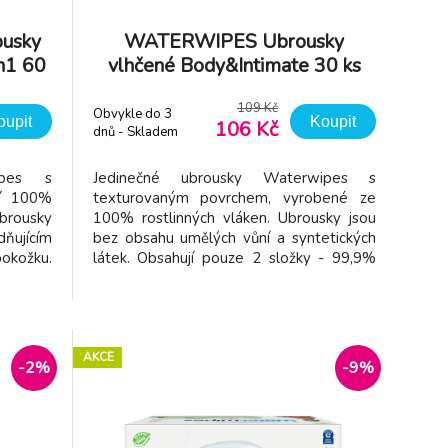
usky
WATERWIPES Ubrousky
in1 60
vlhčené Body&Intimate 30 ks
109 Kč
Obvykle do 3
oupit
Koupit
106 Kč
dnů - Skladem
dodavatel
ipes s
Jedinečné ubrousky Waterwipes s
jí 100%
texturovaným povrchem, vyrobené ze
brousky
100% rostlinných vláken. Ubrousky jsou
ňujícím
bez obsahu umělých vůní a syntetických
okožku.
látek. Obsahují pouze 2 složky - 99,9%
mbinuje
vody a kapku extraktu z grapefruitových
edinečné
jadérek, které se vyznačují antiseptickými
vody s
a antibakteriálními účinky. Ubrousky
, které
Adults jsou větší v porovnání s děts
AKCE
-2%
-9%