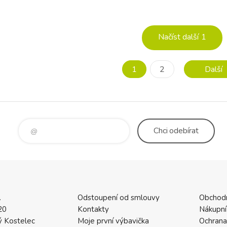
álními účinky. Ubrousky
čistícím funkcím jsou ubrousky 
ší v porovnání s děts
pro děti, které začínají objev
Načíst další
1
1
2
Další
Chci
odebírat
.
Odstoupení od smlouvy
Obchod
20
Kontakty
Nákupní
 Kostelec
Moje první výbavička
Ochrana