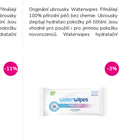
dodavatel
řinášejí
Originální ubrousky Waterwipes. Přinášejí
Ubrousky
100% přírodní péči bez chemie. Ubrousky
ění. Jsou
zlepšují hydrataci pokožky při čištění. Jsou
 pokožku
vhodné pro použití i pro jemnou pokožku
ratační
novorozenců. Waterwipes hydratační
pomocí
ubrousky jsou vyrobeny pomocí
rocesu
jedinečného 7-stupňového procesu
zvyšují
čištění vody. Prokazatelně zvyšují
 než 99%
hydrataci pokožky. Obsahují více než 99%
-11%
-3%