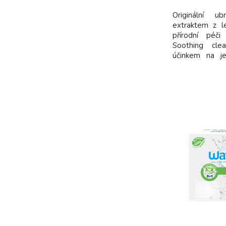
dodavatel
Originální u
extraktem z l
přírodní péč
Soothing clea
účinkem na j
Waterwipes So
účinnou a hloubk
7-stupňové
přírodními ro
pomáhají zklidn