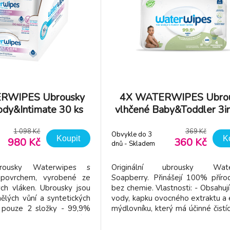
RWIPES Ubrousky
4X WATERWIPES Ubro
ody&Intimate 30 ks
vlhčené Baby&Toddler 3i
(360 ks)
ks (240 ks)
1 098 Kč
369 Kč
Obvykle do 3
Koupit
K
980 Kč
360 Kč
dnů - Skladem
dodavatel
brousky Waterwipes s
Originální ubrousky Wate
 povrchem, vyrobené ze
Soapberry. Přinášejí 100% příro
ch vláken. Ubrousky jsou
bez chemie. Vlastnosti: - Obsahuj
lých vůní a syntetických
vody, kapku ovocného extraktu a 
í pouze 2 složky - 99,9%
mýdlovníku, který má účinné čistící
xtraktu z grapefruitových
- Ubrousky jsou bez obsahu 
se vyznačují antiseptickými
alkoholu a parfémů. - Díky 