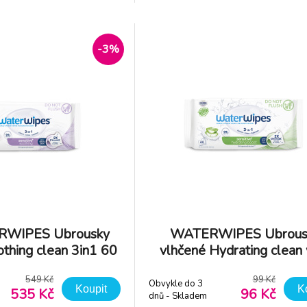
ničku Nattou, která zabaví
vlhčené ubrousky na světě. O
na cestách. Co balení
pouze dvě přírodní ingredience
4x WATERWIPES Ubrousky
vody a kapku ovocného extraktu. 
ng C
-3%
RWIPES Ubrousky
WATERWIPES Ubrous
thing clean 3in1 60
vlhčené Hydrating clean 
s (360 ks)
aloe vera 3in1 60 ks
549 Kč
99 Kč
Obvykle do 3
Koupit
K
535 Kč
96 Kč
dnů - Skladem