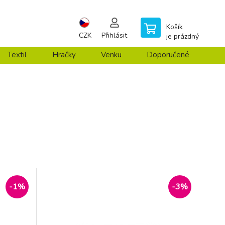
Košík
CZK
Přihlásit
je prázdný
Textil
Hračky
Venku
Doporučené
-1%
-3%