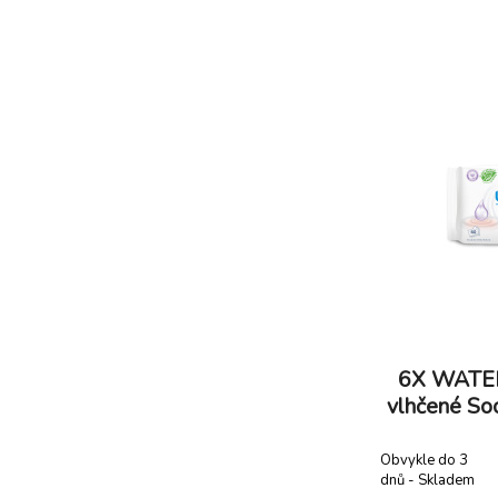
vibrační chobot
dítě doma i 
obsahuje: - 
vlhčené Soothi
6X WATE
vlhčené Soo
k
Obvykle do 3
dnů - Skladem