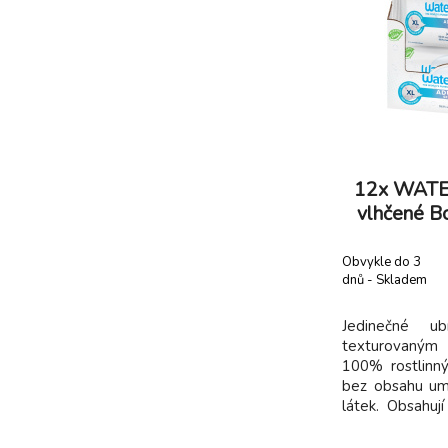
12x WATE
vlhčené B
Obvykle do 3
dnů - Skladem
dodavatel
Jedinečné u
texturovaným
100% rostlinný
bez obsahu umě
látek. Obsahuj
vody a kapku e
jadérek, které 