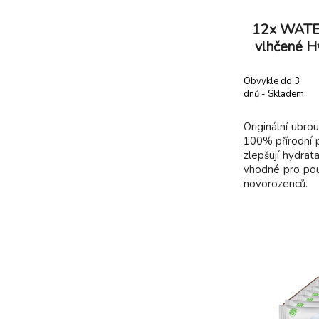
12x WATE
vlhčené Hy
aloe vera 
Obvykle do 3
dnů - Skladem
dodavatel
Originální ubro
100% přírodní 
zlepšují hydrata
vhodné pro pou
novorozenců.
ubrousky j
jedinečného 
čištění vody
hydrataci pokož