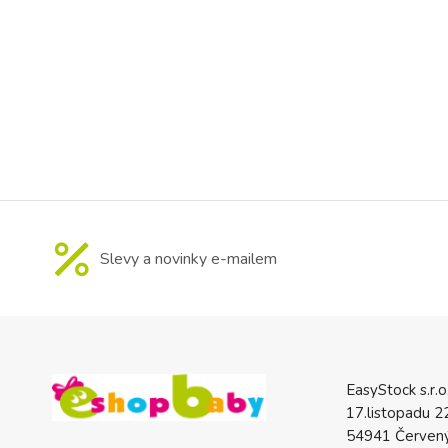
a antibakteri
Adults jsou vět
Slevy a novinky e-mailem
EasyStock s.r.o
17.listopadu 2
54941 Červený