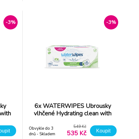
bsahují
účinnou a hloubkovou čistící sílu jedinečné
, 99,9%
7-stupňové technologie vody s
-
přírodními rostlinnými látkami, které
pomáhají zklidn
-3%
-3%
ky
6x WATERWIPES Ubrousky
with
vlhčené Hydrating clean with
aloe vera 3in1 60 ks (360 ks)
549 Kč
Obvykle do 3
oupit
Koupit
535 Kč
dnů - Skladem