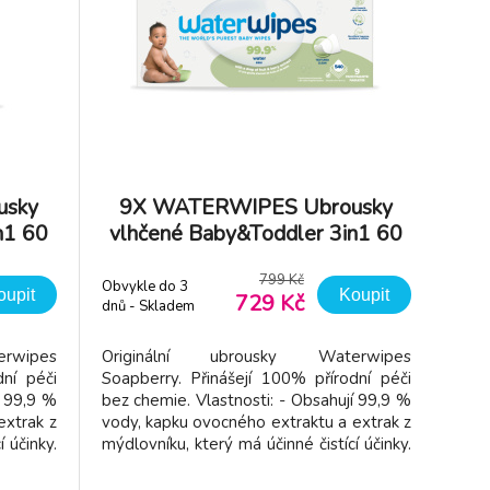
usky
9X WATERWIPES Ubrousky
n1 60
vlhčené Baby&Toddler 3in1 60
ks (540 ks)
799 Kč
Obvykle do 3
oupit
Koupit
729 Kč
dnů - Skladem
dodavatel
rwipes
Originální ubrousky Waterwipes
dní péči
Soapberry. Přinášejí 100% přírodní péči
í 99,9 %
bez chemie. Vlastnosti: - Obsahují 99,9 %
extrak z
vody, kapku ovocného extraktu a extrak z
 účinky.
mýdlovníku, který má účinné čistící účinky.
plastů,
- Ubrousky jsou bez obsahu plastů,
účinným
alkoholu a parfémů. - Díky účinným