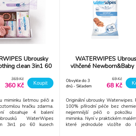
RWIPES Ubrousky
WATERWIPES Ubrous
thing clean 3in1 60
vlhčené Newborn&Baby 
0 ks) + NATTOU
28ks
369 Kč
69 Kč
tnička Zdarma
Obvykle do 3
Koupit
K
360 Kč
68 Kč
dnů - Skladem
dodavatel
u miminku šetrnou péči a
Originální ubrousky Waterwipes. P
roztomilou hračku zdarma.
100% přírodní péče bez chemie
ní obsahuje 4 balení
nejjemnější péči o pokožku
ubrousků WaterWipes
miminka. Nyní v praktickém malém
an 3in1 po 60 kusech
které jednoduše vložíte do k
ubrousků) a jako dárek
Vlastnosti: - WaterWipes jsou n