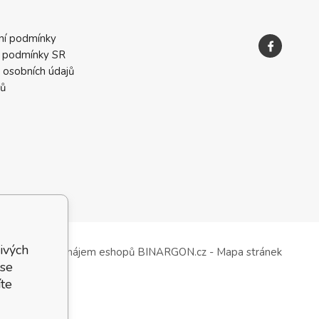
ní podmínky
 podmínky SR
 osobních údajů
ků
ivých
Tvorba a pronájem eshopů
BINARGON.cz
-
Mapa stránek
 se
te