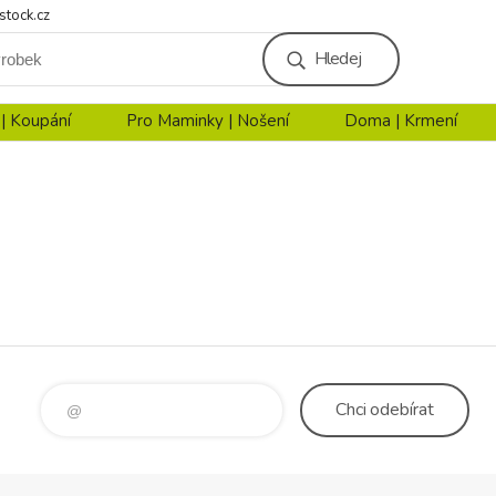
stock.cz
Hledej
 | Koupání
Pro Maminky | Nošení
Doma | Krmení
Chci
odebírat