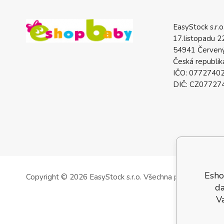
EasyStock s.r.o
17.listopadu 2
54941 Červený
Česká republik
IČO: 0772740
DIČ: CZ07727
Esho
Copyright © 2026 EasyStock s.r.o.
Všechna práva vyhrazen
da
V