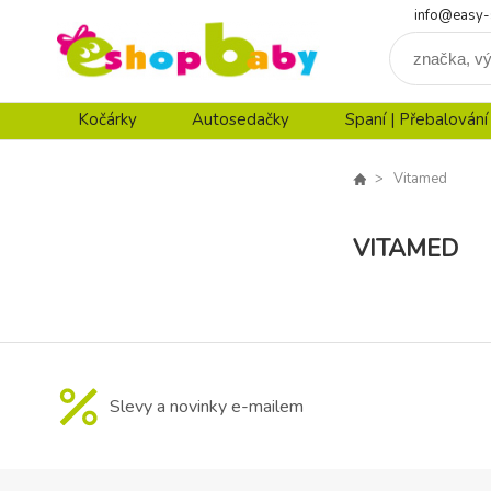
info@easy-
Kočárky
Autosedačky
Spaní | Přebalování
Vitamed
VITAMED
Slevy a novinky e-mailem