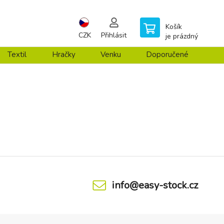
Košík
CZK
Přihlásit
je prázdný
Textil
Hračky
Venku
Doporučené
info@easy-stock.cz