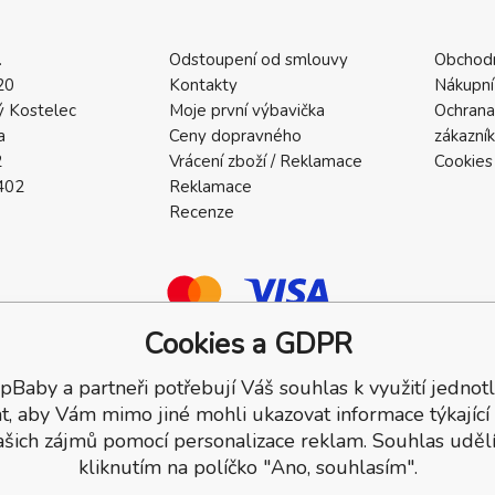
.
Odstoupení od smlouvy
Obchod
20
Kontakty
Nákupní
 Kostelec
Moje první výbavička
Ochrana
a
Ceny dopravného
zákazní
2
Vrácení zboží / Reklamace
Cookies
402
Reklamace
Recenze
Cookies a GDPR
pBaby a partneři potřebují Váš souhlas k využití jednotl
a.
t, aby Vám mimo jiné mohli ukazovat informace týkající
ašich zájmů pomocí personalizace reklam. Souhlas udělí
kliknutím na políčko "Ano, souhlasím".