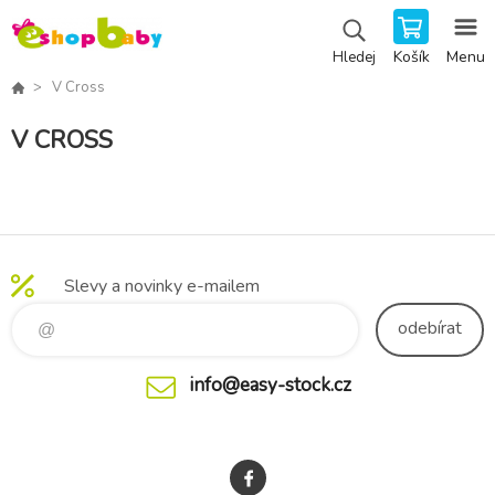
Košík
Menu
Hledej
V Cross
V CROSS
Slevy a novinky e-mailem
odebírat
info@easy-stock.cz