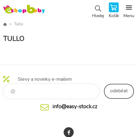
Košík
Menu
Hledej
Tullo
TULLO
Slevy a novinky e-mailem
odebírat
info@easy-stock.cz