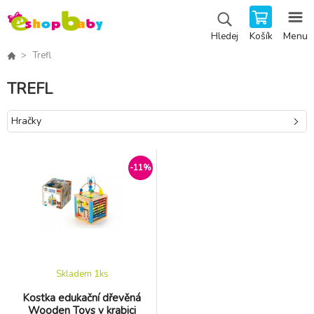
Košík
Menu
Hledej
Trefl
TREFL
Hračky
-11%
Skladem 1
ks
Kostka edukační dřevěná
Wooden Toys v krabici