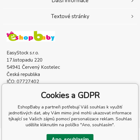
Další informace
Textové stránky
EasyStock s.r.o.
17.listopadu 220
54941 Červený Kostelec
Česká republika
IČO: 07727402
DIČ: CZ07727402
Cookies a GDPR
EshopBaby a partneři potřebují Váš souhlas k využití
jednotlivých dat, aby Vám mimo jiné mohli ukazovat informace
týkající se Vašich zájmů pomocí personalizace reklam. Souhlas
udělíte kliknutím na políčko "Ano, souhlasím".
Copyright © 2026 EasyStock s.r.o.
Ano, souhlasím