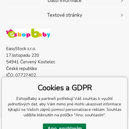
Další informace
Textové stránky
EasyStock s.r.o.
17.listopadu 220
54941 Červený Kostelec
Česká republika
IČO: 07727402
DIČ: CZ07727402
Cookies a GDPR
EshopBaby a partneři potřebují Váš souhlas k využití
jednotlivých dat, aby Vám mimo jiné mohli ukazovat informace
týkající se Vašich zájmů pomocí personalizace reklam. Souhlas
udělíte kliknutím na políčko "Ano, souhlasím".
Copyright © 2026 EasyStock s.r.o.
Ano, souhlasím