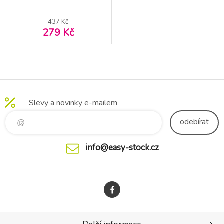
437 Kč
279 Kč
Slevy a novinky e-mailem
odebírat
info@easy-stock.cz