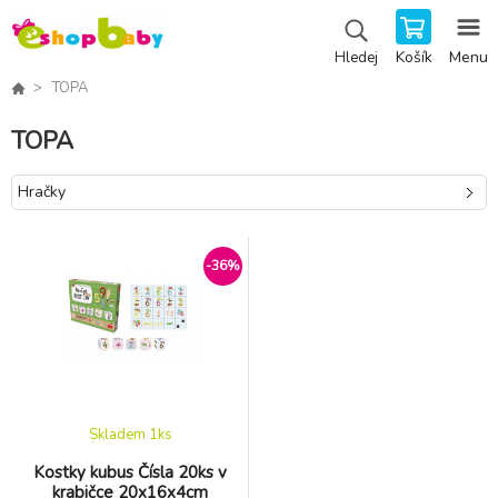
Košík
Menu
Hledej
TOPA
TOPA
Hračky
-36%
Skladem 1
ks
Kostky kubus Čísla 20ks v
krabičce 20x16x4cm