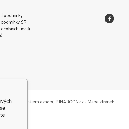
ní podmínky
 podmínky SR
 osobních údajů
ků
ivých
Tvorba a pronájem eshopů
BINARGON.cz
-
Mapa stránek
 se
te