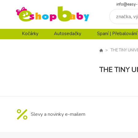
info@easy-
Kočárky
Autosedačky
Spaní | Přebalování
THE TINY UNI
THE TINY U
Slevy a novinky e-mailem