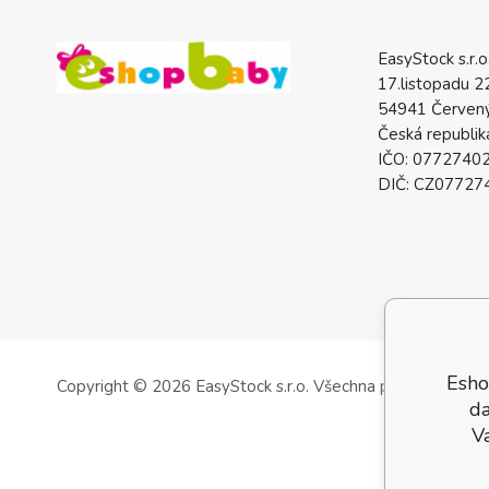
EasyStock s.r.o
17.listopadu 2
54941 Červený
Česká republik
IČO: 0772740
DIČ: CZ07727
Esho
Copyright © 2026 EasyStock s.r.o.
Všechna práva vyhrazen
da
V