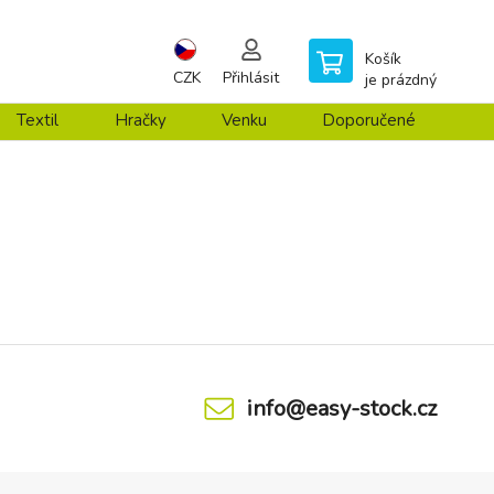
Košík
CZK
Přihlásit
je prázdný
Textil
Hračky
Venku
Doporučené
info@easy-stock.cz