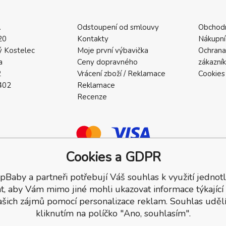
.
Odstoupení od smlouvy
Obchod
20
Kontakty
Nákupní
 Kostelec
Moje první výbavička
Ochrana
a
Ceny dopravného
zákazní
2
Vrácení zboží / Reklamace
Cookies
402
Reklamace
Recenze
Cookies a GDPR
pBaby a partneři potřebují Váš souhlas k využití jednotl
a.
t, aby Vám mimo jiné mohli ukazovat informace týkající
ašich zájmů pomocí personalizace reklam. Souhlas udělí
kliknutím na políčko "Ano, souhlasím".