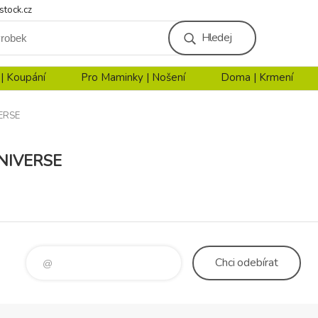
stock.cz
Hledej
 | Koupání
Pro Maminky | Nošení
Doma | Krmení
VERSE
NIVERSE
Chci
odebírat