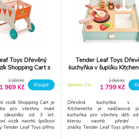
eaf Toys Dřevěný
Tender Leaf Toys Dřev
zík Shopping Cart s
kuchyňka v šuplíku Kitchen
lní přihrádkou
hodinami pánvičkou 
2 300 Kč
2 050 Kč
potravinami
Koupit
K
Skladem 1
ks
1 969 Kč
1 799 Kč
í vozík Shopping Cart je
Dřevěná kuchyňka v šu
čka pro všechny malé
Kitchenette je nadčasová p
 zákazníky od 3 let.
kuchyňka pro všechny děti od
ní vozík navrhli špičkoví
kterou navrhli přední ná
ky Tender Leaf Toys přímo
značky Tender Leaf Toys přímo v
i. Jeho součástí i textilní
Británii. Bleděmodrá kuchyňka s 