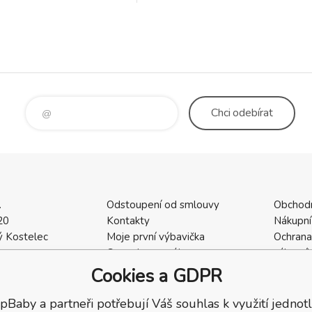
měleckými obrázky ovoce,
detaily působí opravdu út
tě může uložit nakoupené
tradiční britský design s j
si v ní bude vozi
hřejivými barvami vytvoří v
dětském pokojíčku neopakovatel
Chci
odebírat
.
Odstoupení od smlouvy
Obchod
20
Kontakty
Nákupní
 Kostelec
Moje první výbavička
Ochrana
a
Ceny dopravného
zákazní
2
Vrácení zboží / Reklamace
Cookies
Cookies a GDPR
402
Reklamace
Recenze
pBaby a partneři potřebují Váš souhlas k využití jednotl