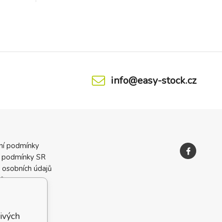
ulně a
emnými,
 každém
info@easy-stock.cz
ní podmínky
 podmínky SR
 osobních údajů
ků
ivých