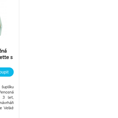
ěná
ette s
a
oupit
plíku
řenosná
 3 let,
vrháři
e Velké
růžovými