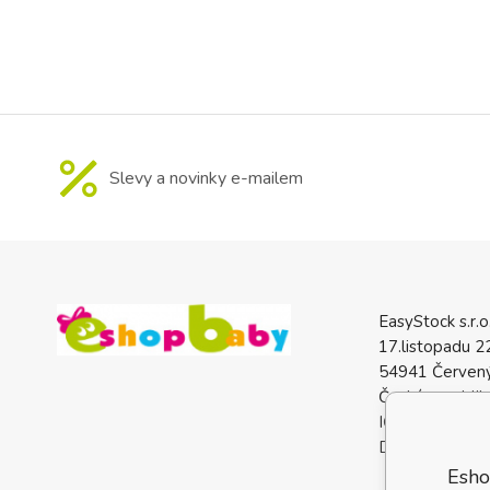
přihrádka s u
do které si dí
drobnosti, nebo 
Slevy a novinky e-mailem
EasyStock s.r.o
17.listopadu 2
54941 Červený
Česká republik
IČO: 0772740
DIČ: CZ07727
Esho