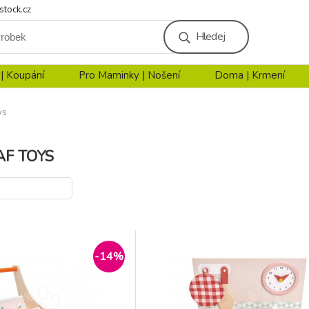
stock.cz
Hledej
 | Koupání
Pro Maminky | Nošení
Doma | Krmení
ys
AF TOYS
-14%