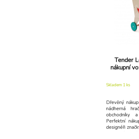
Tender L
nákupní vo
texti
Skladem 1
ks
Dřevěný nákupn
nádherná hra
obchodníky a
Perfektní nákup
designéři znač
ve Velké Británi