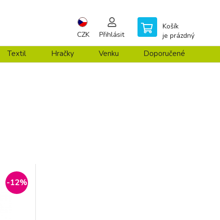
Košík
CZK
Přihlásit
je prázdný
Textil
Hračky
Venku
Doporučené
-12%