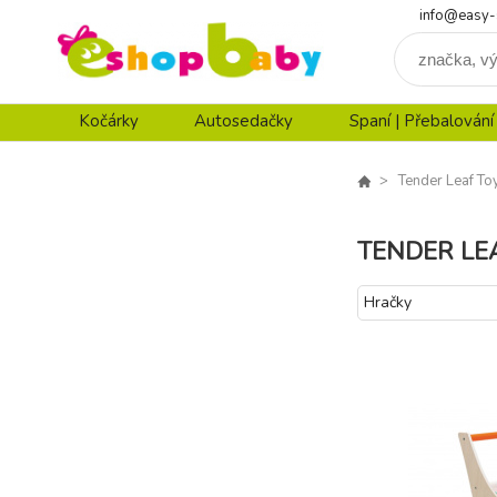
info@easy-
Kočárky
Autosedačky
Spaní | Přebalování
Tender Leaf To
TENDER LE
Hračky