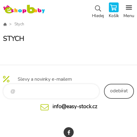
Košík
Menu
Hledej
Stych
STYCH
Slevy a novinky e-mailem
odebírat
info@easy-stock.cz