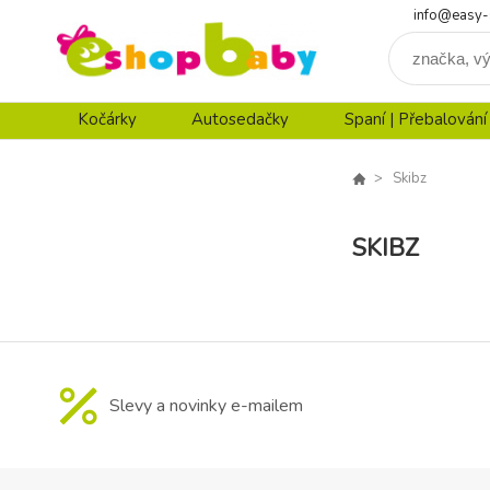
info@easy-
Kočárky
Autosedačky
Spaní | Přebalování
Skibz
SKIBZ
Slevy a novinky e-mailem