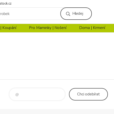
stock.cz
Hledej
 | Koupání
Pro Maminky | Nošení
Doma | Krmení
Chci
odebírat