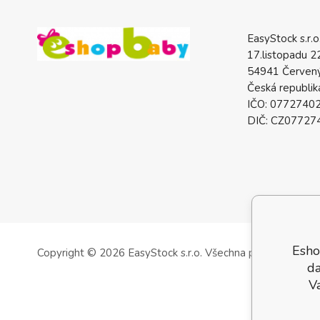
EasyStock s.r.o
17.listopadu 2
54941 Červený
Česká republik
IČO: 0772740
DIČ: CZ07727
Esho
Copyright © 2026 EasyStock s.r.o.
Všechna práva vyhrazen
da
V