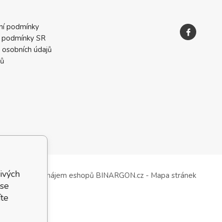
ní podmínky
 podmínky SR
 osobních údajů
ků
ivých
Tvorba a pronájem eshopů
BINARGON.cz
-
Mapa stránek
 se
te