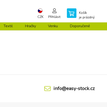
Košík
CZK
Přihlásit
je prázdný
Textil
Hračky
Venku
Doporučené
info@easy-stock.cz