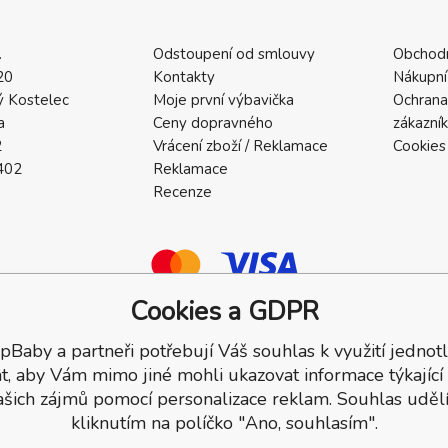
.
Odstoupení od smlouvy
Obchod
20
Kontakty
Nákupní
 Kostelec
Moje první výbavička
Ochrana
a
Ceny dopravného
zákazní
2
Vrácení zboží / Reklamace
Cookies
402
Reklamace
Recenze
Cookies a GDPR
pBaby a partneři potřebují Váš souhlas k využití jednotl
a.
t, aby Vám mimo jiné mohli ukazovat informace týkající
ašich zájmů pomocí personalizace reklam. Souhlas udělí
kliknutím na políčko "Ano, souhlasím".