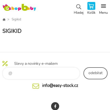
Košík
Menu
Hledej
Sigikid
SIGIKID
Slevy a novinky e-mailem
odebírat
info@easy-stock.cz