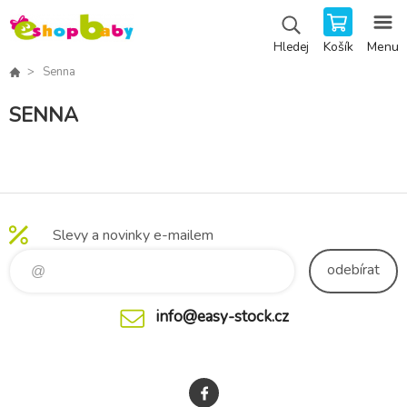
Košík
Menu
Hledej
Senna
SENNA
Slevy a novinky e-mailem
odebírat
info@easy-stock.cz