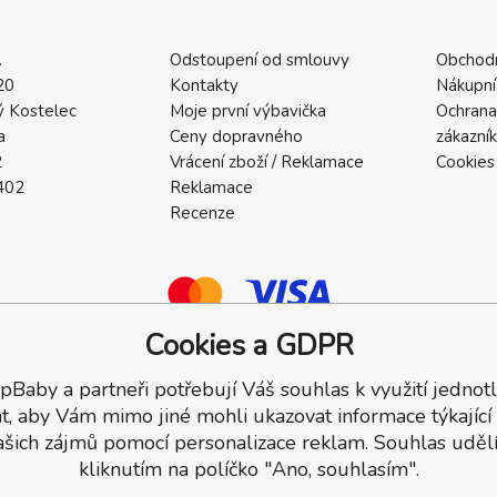
.
Odstoupení od smlouvy
Obchod
20
Kontakty
Nákupní
 Kostelec
Moje první výbavička
Ochrana
a
Ceny dopravného
zákazní
2
Vrácení zboží / Reklamace
Cookies
402
Reklamace
Recenze
Cookies a GDPR
pBaby a partneři potřebují Váš souhlas k využití jednotl
a.
t, aby Vám mimo jiné mohli ukazovat informace týkající
ašich zájmů pomocí personalizace reklam. Souhlas udělí
kliknutím na políčko "Ano, souhlasím".