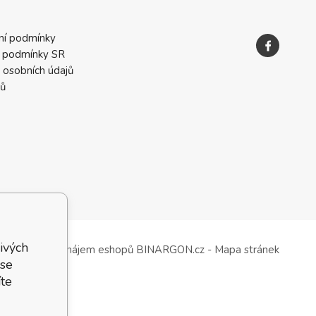
ní podmínky
 podmínky SR
 osobních údajů
ků
ivých
Tvorba a pronájem eshopů
BINARGON.cz
-
Mapa stránek
 se
te