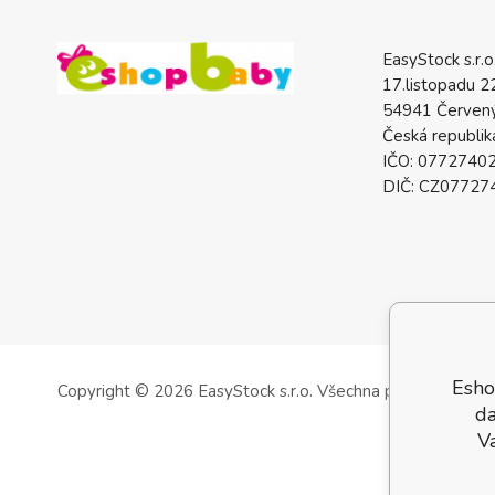
EasyStock s.r.o
17.listopadu 2
54941 Červený
Česká republik
IČO: 0772740
DIČ: CZ07727
Esho
Copyright © 2026 EasyStock s.r.o.
Všechna práva vyhrazen
da
V