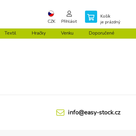
Košík
CZK
Přihlásit
je prázdný
Textil
Hračky
Venku
Doporučené
info@easy-stock.cz