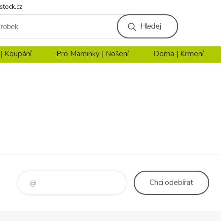
stock.cz
Hledej
 | Koupání
Pro Maminky | Nošení
Doma | Krmení
Chci
odebírat