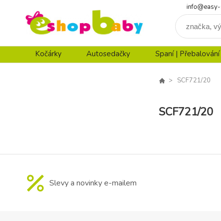
info@easy-
Kočárky
Autosedačky
Spaní | Přebalování
SCF721/20
SCF721/20
Slevy a novinky e-mailem