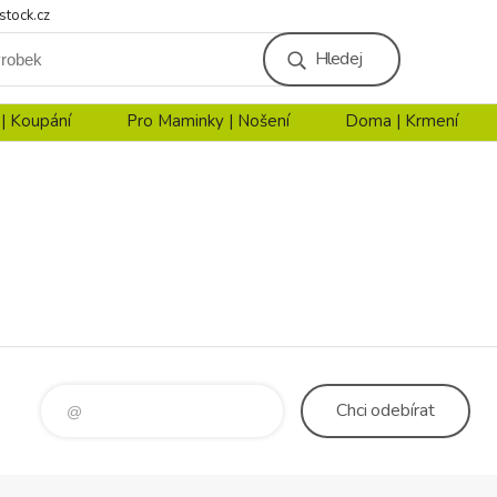
stock.cz
Hledej
 | Koupání
Pro Maminky | Nošení
Doma | Krmení
Chci
odebírat