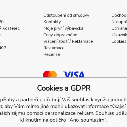
.
Odstoupení od smlouvy
Obchod
20
Kontakty
Nákupní
 Kostelec
Moje první výbavička
Ochrana
a
Ceny dopravného
zákazní
2
Vrácení zboží / Reklamace
Cookies
402
Reklamace
Recenze
Cookies a GDPR
pBaby a partneři potřebují Váš souhlas k využití jednotl
a.
t, aby Vám mimo jiné mohli ukazovat informace týkající
ašich zájmů pomocí personalizace reklam. Souhlas udělí
kliknutím na políčko "Ano, souhlasím".