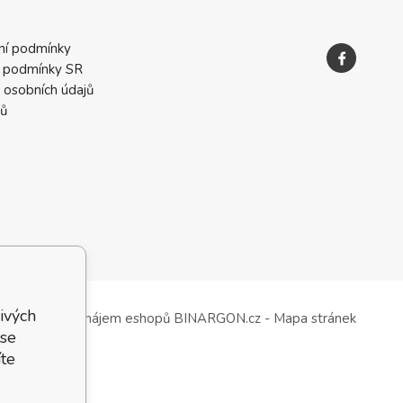
ní podmínky
 podmínky SR
 osobních údajů
ků
ivých
Tvorba a pronájem eshopů
BINARGON.cz
-
Mapa stránek
 se
te