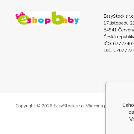
EasyStock s.r.o
17.listopadu 2
54941 Červený
Česká republik
IČO: 0772740
DIČ: CZ07727
Esho
Copyright © 2026 EasyStock s.r.o.
Všechna práva vyhrazen
da
V