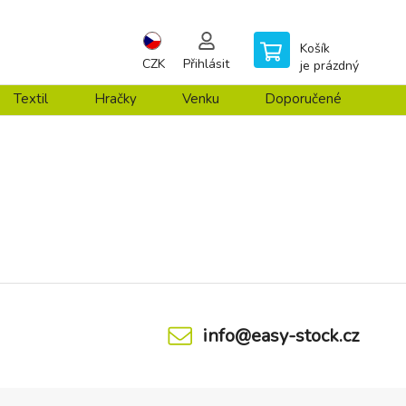
Košík
CZK
Přihlásit
je prázdný
Textil
Hračky
Venku
Doporučené
info@easy-stock.cz