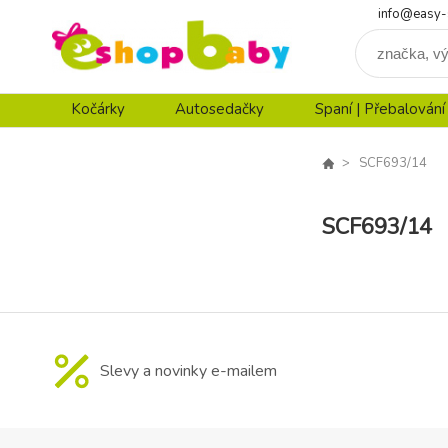
info@easy-
Kočárky
Autosedačky
Spaní | Přebalování
SCF693/14
SCF693/14
Slevy a novinky e-mailem