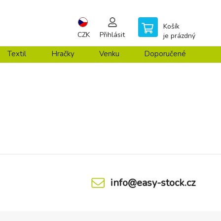
Košík
CZK
Přihlásit
je prázdný
Textil
Hračky
Venku
Doporučené
info@easy-stock.cz