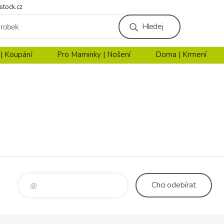
stock.cz
Hledej
 | Koupání
Pro Maminky | Nošení
Doma | Krmení
Chci
odebírat