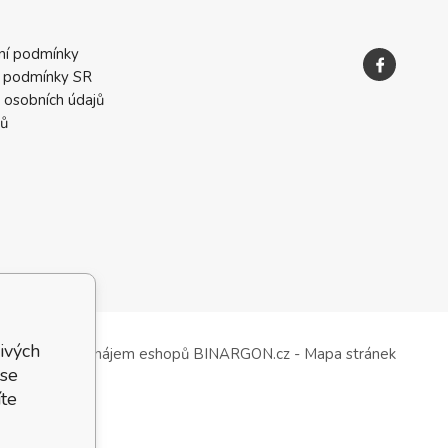
ní podmínky
 podmínky SR
 osobních údajů
ků
ivých
Tvorba a pronájem eshopů
BINARGON.cz
-
Mapa stránek
 se
te