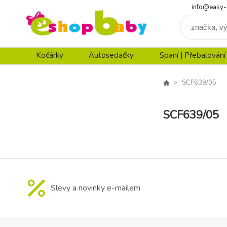
info@easy-
Kočárky
Autosedačky
Spaní | Přebalování
SCF639/05
SCF639/05
Slevy a novinky e-mailem