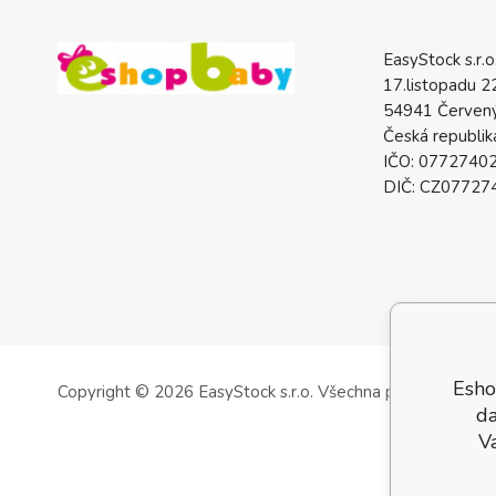
EasyStock s.r.o
17.listopadu 2
54941 Červený
Česká republik
IČO: 0772740
DIČ: CZ07727
Esho
Copyright © 2026 EasyStock s.r.o.
Všechna práva vyhrazen
da
V