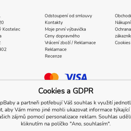
.
Odstoupení od smlouvy
Obchod
20
Kontakty
Nákupní
 Kostelec
Moje první výbavička
Ochrana
a
Ceny dopravného
zákazní
2
Vrácení zboží / Reklamace
Cookies
402
Reklamace
Recenze
Cookies a GDPR
pBaby a partneři potřebují Váš souhlas k využití jednotl
a.
t, aby Vám mimo jiné mohli ukazovat informace týkající
ašich zájmů pomocí personalizace reklam. Souhlas udělí
kliknutím na políčko "Ano, souhlasím".