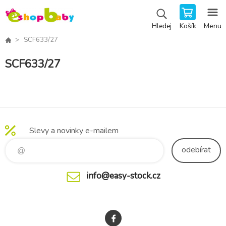
Košík
Menu
Hledej
SCF633/27
SCF633/27
Slevy a novinky e-mailem
odebírat
info@easy-stock.cz