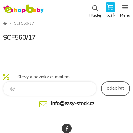
Košík
Menu
Hledej
SCF560/17
SCF560/17
Slevy a novinky e-mailem
odebírat
info@easy-stock.cz