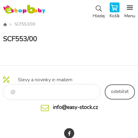
Košík
Menu
Hledej
SCF553/00
SCF553/00
Slevy a novinky e-mailem
odebírat
info@easy-stock.cz