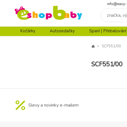
info@easy-
Kočárky
Autosedačky
Spaní | Přebalování
SCF551/00
SCF551/00
Slevy a novinky e-mailem