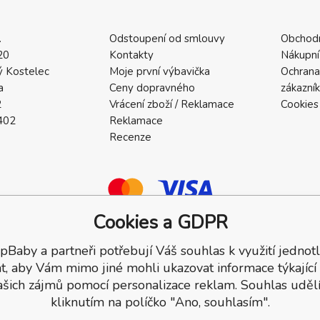
.
Odstoupení od smlouvy
Obchod
20
Kontakty
Nákupní
 Kostelec
Moje první výbavička
Ochrana
a
Ceny dopravného
zákazní
2
Vrácení zboží / Reklamace
Cookies
402
Reklamace
Recenze
Cookies a GDPR
pBaby a partneři potřebují Váš souhlas k využití jednotl
a.
t, aby Vám mimo jiné mohli ukazovat informace týkající
ašich zájmů pomocí personalizace reklam. Souhlas udělí
kliknutím na políčko "Ano, souhlasím".