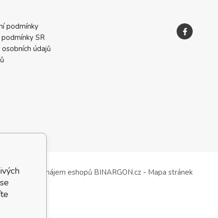
ní podmínky
 podmínky SR
 osobních údajů
ků
ivých
Tvorba a pronájem eshopů
BINARGON.cz
-
Mapa stránek
 se
te