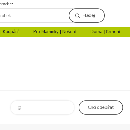
stock.cz
Hledej
 | Koupání
Pro Maminky | Nošení
Doma | Krmení
Chci
odebírat