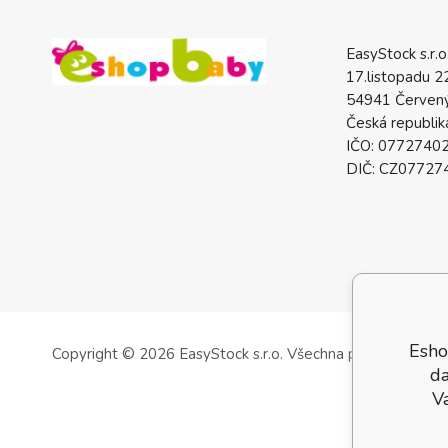
EasyStock s.r.o
17.listopadu 2
54941 Červený
Česká republik
IČO: 0772740
DIČ: CZ07727
Esho
Copyright © 2026 EasyStock s.r.o.
Všechna práva vyhrazen
da
V