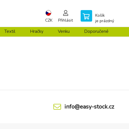
Košík
CZK
Přihlásit
je prázdný
Textil
Hračky
Venku
Doporučené
info@easy-stock.cz