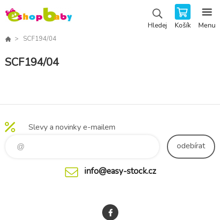
Košík
Menu
Hledej
SCF194/04
SCF194/04
Slevy a novinky e-mailem
odebírat
info@easy-stock.cz