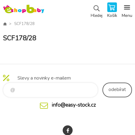
Košík
Menu
Hledej
SCF178/28
SCF178/28
Slevy a novinky e-mailem
odebírat
info@easy-stock.cz