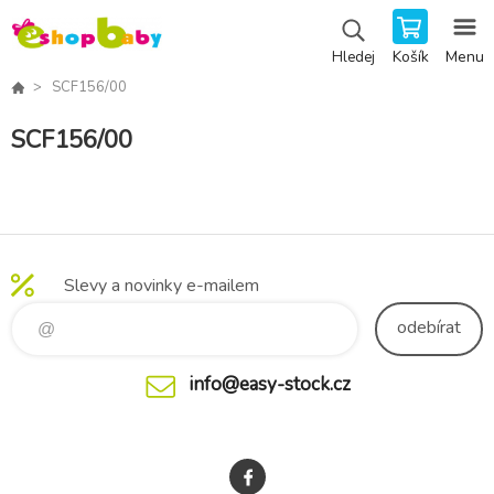
Košík
Menu
Hledej
SCF156/00
SCF156/00
Slevy a novinky e-mailem
odebírat
info@easy-stock.cz