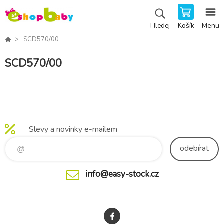
Košík
Menu
Hledej
SCD570/00
SCD570/00
Slevy a novinky e-mailem
odebírat
info@easy-stock.cz