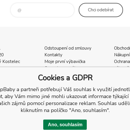
Chci
odebírat
.
Odstoupení od smlouvy
Obchod
20
Kontakty
Nákupní
 Kostelec
Moje první výbavička
Ochrana
a
Ceny dopravného
zákazní
2
Vrácení zboží / Reklamace
Cookies
Cookies a GDPR
402
Reklamace
Recenze
pBaby a partneři potřebují Váš souhlas k využití jednotl
t, aby Vám mimo jiné mohli ukazovat informace týkající
ašich zájmů pomocí personalizace reklam. Souhlas udělí
kliknutím na políčko "Ano, souhlasím".
Ano, souhlasím