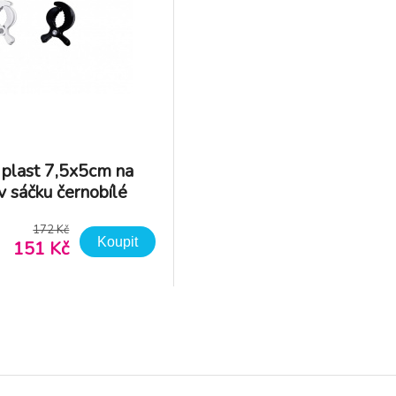
 plast 7,5x5cm na
v sáčku černobílé
172 Kč
Koupit
151 Kč