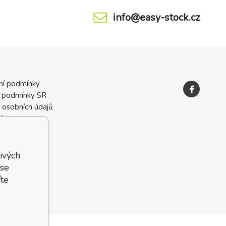
info@easy-stock.cz
ní podmínky
 podmínky SR
 osobních údajů
ků
ivých
 se
te