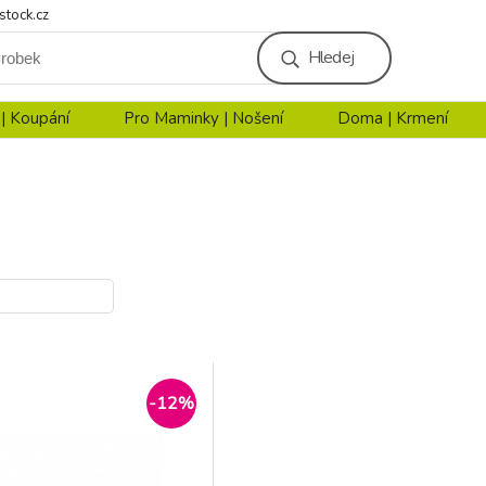
stock.cz
Hledej
 | Koupání
Pro Maminky | Nošení
Doma | Krmení
-12%