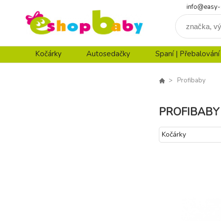
info@easy-
Kočárky
Autosedačky
Spaní | Přebalování
Profibaby
PROFIBABY
Kočárky