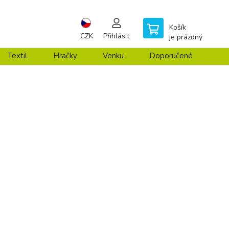
Košík
CZK
Přihlásit
je prázdný
Textil
Hračky
Venku
Doporučené