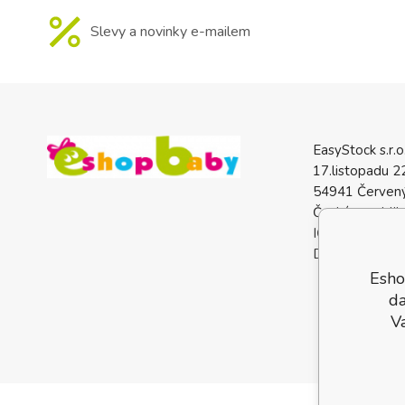
Slevy a novinky e-mailem
EasyStock s.r.o
17.listopadu 2
54941 Červený
Česká republik
IČO: 0772740
DIČ: CZ07727
Esho
da
V