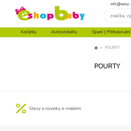
info@easy-
Kočárky
Autosedačky
Spaní | Přebalování
POURTY
POURTY
Slevy a novinky e-mailem