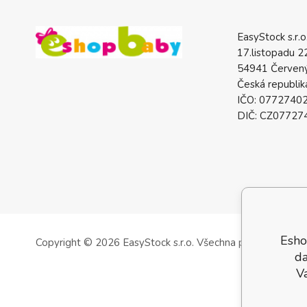
EasyStock s.r.o
17.listopadu 2
54941 Červený
Česká republik
IČO: 0772740
DIČ: CZ07727
Esho
Copyright © 2026 EasyStock s.r.o.
Všechna práva vyhrazen
da
V