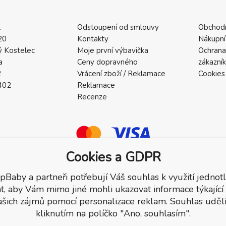
.
Odstoupení od smlouvy
Obchod
20
Kontakty
Nákupní
 Kostelec
Moje první výbavička
Ochrana
a
Ceny dopravného
zákazní
2
Vrácení zboží / Reklamace
Cookies
402
Reklamace
Recenze
Cookies a GDPR
pBaby a partneři potřebují Váš souhlas k využití jednotl
a.
t, aby Vám mimo jiné mohli ukazovat informace týkající
ašich zájmů pomocí personalizace reklam. Souhlas udělí
kliknutím na políčko "Ano, souhlasím".