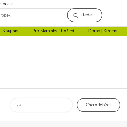
stock.cz
Hledej
 | Koupání
Pro Maminky | Nošení
Doma | Krmení
Chci
odebírat