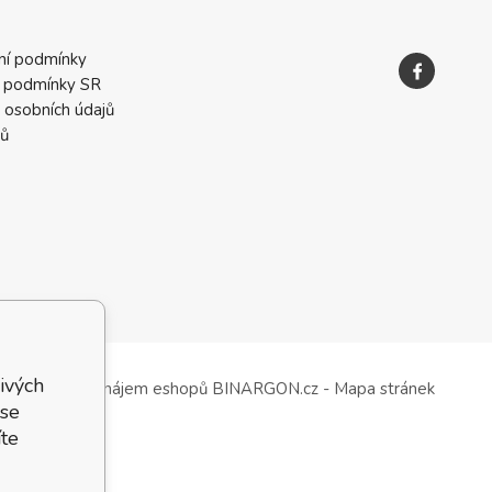
ní podmínky
 podmínky SR
 osobních údajů
ků
ivých
Tvorba a pronájem eshopů
BINARGON.cz
-
Mapa stránek
 se
te