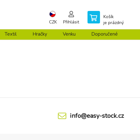
Košík
CZK
Přihlásit
je prázdný
Textil
Hračky
Venku
Doporučené
info@easy-stock.cz