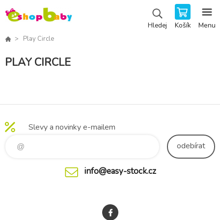
Košík
Menu
Hledej
Play Circle
PLAY CIRCLE
Slevy a novinky e-mailem
odebírat
info@easy-stock.cz