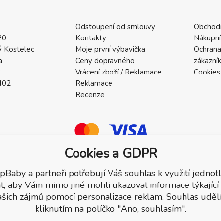
.
Odstoupení od smlouvy
Obchod
20
Kontakty
Nákupní
 Kostelec
Moje první výbavička
Ochrana
a
Ceny dopravného
zákazní
2
Vrácení zboží / Reklamace
Cookies
402
Reklamace
Recenze
Cookies a GDPR
pBaby a partneři potřebují Váš souhlas k využití jednotl
a.
t, aby Vám mimo jiné mohli ukazovat informace týkající
ašich zájmů pomocí personalizace reklam. Souhlas udělí
kliknutím na políčko "Ano, souhlasím".