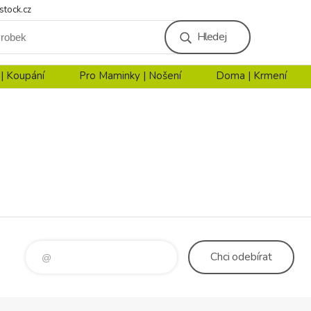
stock.cz
Hledej
 | Koupání
Pro Maminky | Nošení
Doma | Krmení
Chci
odebírat