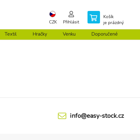
Košík
CZK
Přihlásit
je prázdný
Textil
Hračky
Venku
Doporučené
info@easy-stock.cz