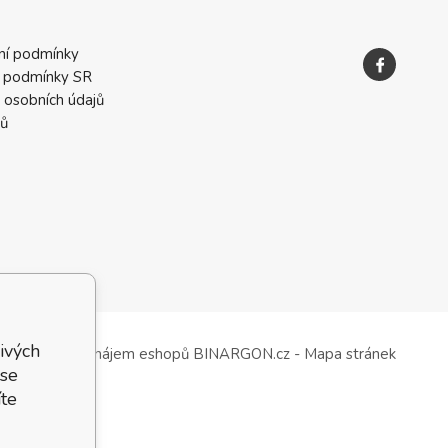
ní podmínky
 podmínky SR
 osobních údajů
ků
ivých
Tvorba a pronájem eshopů
BINARGON.cz
-
Mapa stránek
 se
te