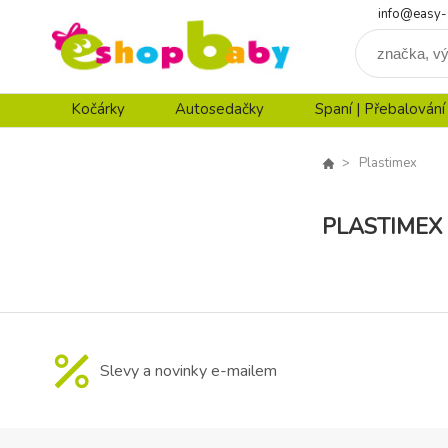
info@easy-
Kočárky
Autosedačky
Spaní | Přebalování
Plastimex
PLASTIMEX
Slevy a novinky e-mailem