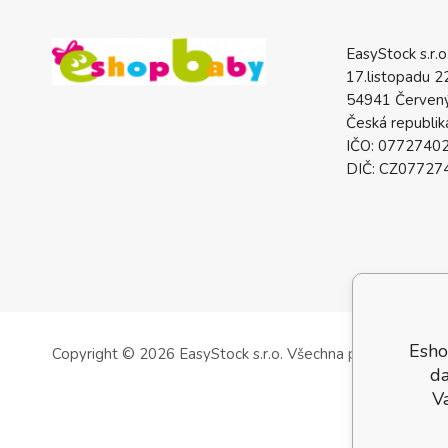
EasyStock s.r.o
17.listopadu 2
54941 Červený
Česká republik
IČO: 0772740
DIČ: CZ07727
Esho
Copyright © 2026 EasyStock s.r.o.
Všechna práva vyhrazen
da
V