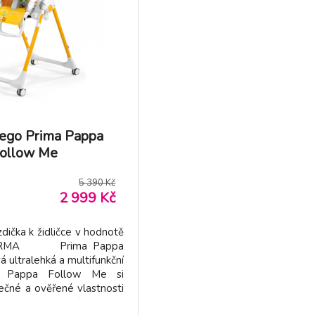
ego Prima Pappa
ollow Me
5 390 Kč
2 999 Kč
zdička k židličce v hodnotě
DARMA Prima Pappa
ultralehká a multifunkční
ma Pappa Follow Me si
ečné a ověřené vlastnosti
yně (ZERO3) a zároveň se