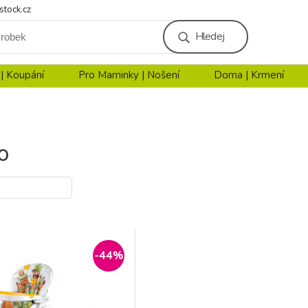
stock.cz
Hledej
 | Koupání
Pro Maminky | Nošení
Doma | Krmení
O
-44%