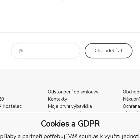
funkcemi pro ještě větší
čí. Židlička roste s Vaším
ození až
Chci
odebírat
.
Odstoupení od smlouvy
Obchod
20
Kontakty
Nákupní
 Kostelec
Moje první výbavička
Ochrana
a
Ceny dopravného
zákazní
2
Vrácení zboží / Reklamace
Cookies
Cookies a GDPR
402
Reklamace
Recenze
pBaby a partneři potřebují Váš souhlas k využití jednotl