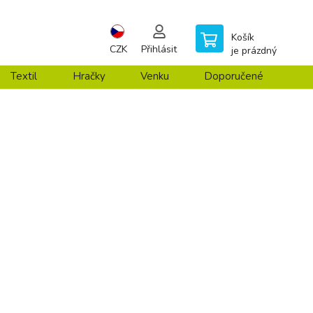
Košík
CZK
Přihlásit
je prázdný
Textil
Hračky
Venku
Doporučené