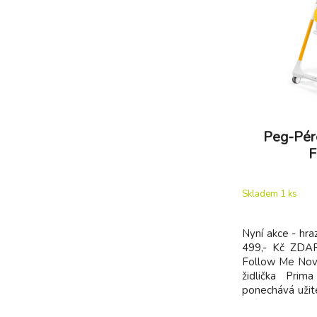
Peg-Pér
F
Skladem 1
ks
Nyní akce - hra
499,- Kč Z
Follow Me Nová 
židlička Pri
ponechává užit
své předchůdk