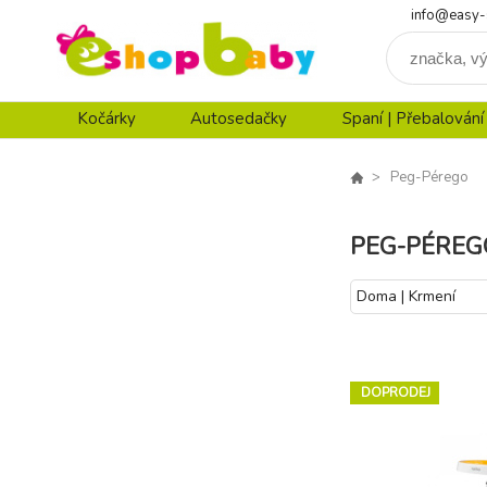
info@easy-
Kočárky
Autosedačky
Spaní | Přebalování
Peg-Pérego
PEG-PÉREG
Doma | Krmení
DOPRODEJ