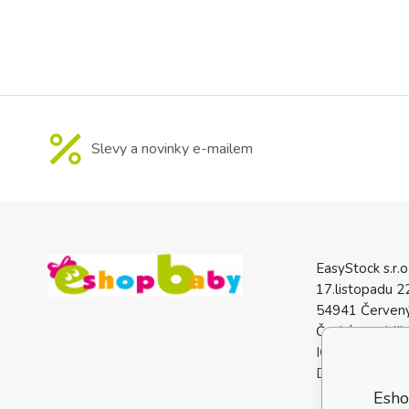
pyšní novými 
pohodlí a bezpe
dítětem od nar
Slevy a novinky e-mailem
EasyStock s.r.o
17.listopadu 2
54941 Červený
Česká republik
IČO: 0772740
DIČ: CZ07727
Esho