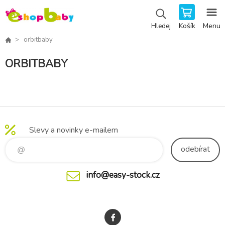
Košík
Menu
Hledej
orbitbaby
ORBITBABY
Slevy a novinky e-mailem
odebírat
info@easy-stock.cz