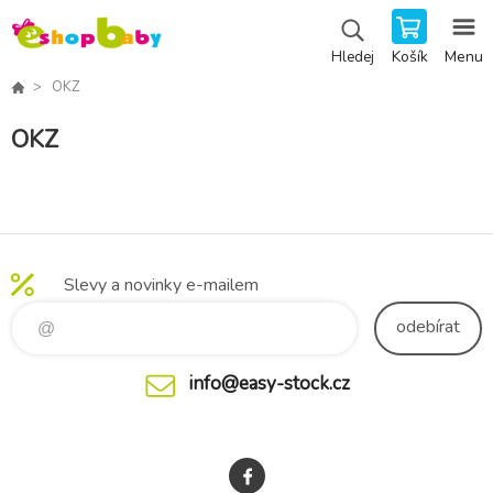
Košík
Menu
Hledej
OKZ
OKZ
Slevy a novinky e-mailem
odebírat
info@easy-stock.cz