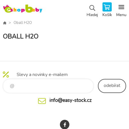
Košík
Menu
Hledej
Oball H2O
OBALL H2O
Slevy a novinky e-mailem
odebírat
info@easy-stock.cz