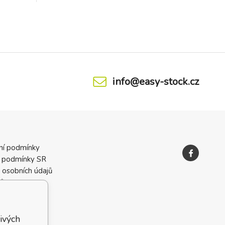
ištění.
A nejen to. Nepostradatelnou složkou
závěrem
gelu je panthenol, který má
évání.
vysoce hydratační účinky, čímž zabrání
vysušení už tak nam
info@easy-stock.cz
ní podmínky
 podmínky SR
 osobních údajů
ků
ivých