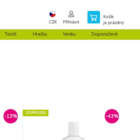
Košík
CZK
Přihlásit
je prázdný
Textil
Hračky
Venku
Doporučené
DOPRODEJ
-13%
-43%