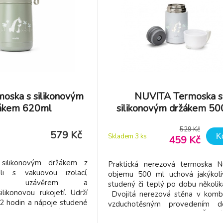
moska s silikonovým
NUVITA Termoska s
ákem 620ml
silikonovým držákem 50
White
529 Kč
579 Kč
K
Skladem 3
ks
459 Kč
silikonovým držákem z
Praktická nerezová termoska N
li s vakuovou izolací,
objemu 500 ml uchová jakýkoli
sným uzávěrem a
studený či teplý po dobu několik
ilikonovou rukojetí. Udrží
Dvojitá nerezová stěna v kombi
12 hodin a nápoje studené
vzduchotěsným provedením d
moska z nerezové oceli je
izoluje horko i chlad. Širok
ečníkem na procházky či