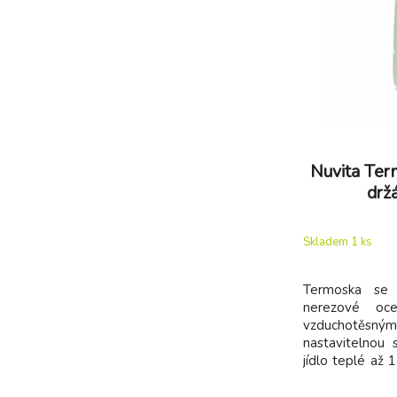
Nuvita Ter
drž
Skladem 1
ks
Termoska se 
nerezové oce
vzduchotě
nastavitelnou s
jídlo teplé až 
až 24 hodin Ter
ideálním spol