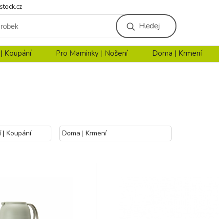
stock.cz
Hledej
 | Koupání
Pro Maminky | Nošení
Doma | Krmení
í | Koupání
Doma | Krmení