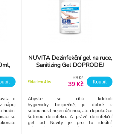
NUVITA Dezinfekční gel na ruce,
0ml,
Sanitizing Gel DOPRODEJ
69 Kč
oupit
Koupit
Skladem 4
ks
39 Kč
uvita o
Abyste se cítili kdekoli
v nápoj
hygienicky bezpečně, je dobré s
a hodin.
sebou nosit nejen účinnou, ale i k pokožce
naci se
šetrnou dezinfekci. A právě dezinfekční
okonale
gel od Nuvity je pro to ideální.
é hrdlo
Díky svému složení zničí většinu bakterií.