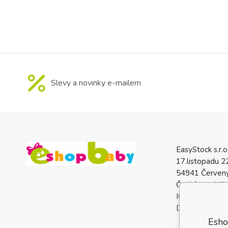
výlety s dět
konstrukci a te
udrží jí
Slevy a novinky e-mailem
EasyStock s.r.o
17.listopadu 2
54941 Červený
Česká republik
IČO: 0772740
DIČ: CZ07727
Esho