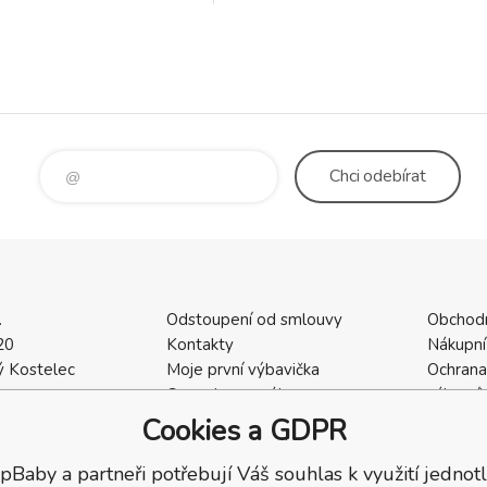
umožňuje snadné plnění i č
mi. Díky dvouplášťové
Termoska je vybavena vrchním u
chnologii vakuové izolace
pro co nejkomfortnější nal
Samozřejm
Chci
odebírat
.
Odstoupení od smlouvy
Obchod
20
Kontakty
Nákupní
 Kostelec
Moje první výbavička
Ochrana
a
Ceny dopravného
zákazní
2
Vrácení zboží / Reklamace
Cookies
Cookies a GDPR
402
Reklamace
Recenze
pBaby a partneři potřebují Váš souhlas k využití jednotl