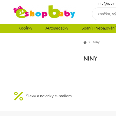
info@easy-
Kočárky
Autosedačky
Spaní | Přebalování
Niny
NINY
Slevy a novinky e-mailem