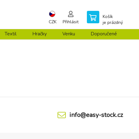
Košík
CZK
Přihlásit
je prázdný
Textil
Hračky
Venku
Doporučené
info@easy-stock.cz