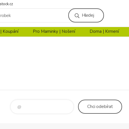
stock.cz
Hledej
 | Koupání
Pro Maminky | Nošení
Doma | Krmení
Chci
odebírat