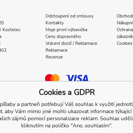
.
Odstoupení od smlouvy
Obchod
20
Kontakty
Nákupní
 Kostelec
Moje první výbavička
Ochrana
a
Ceny dopravného
zákazní
2
Vrácení zboží / Reklamace
Cookies
402
Reklamace
Recenze
Cookies a GDPR
pBaby a partneři potřebují Váš souhlas k využití jednotl
a.
t, aby Vám mimo jiné mohli ukazovat informace týkající
ašich zájmů pomocí personalizace reklam. Souhlas udělí
kliknutím na políčko "Ano, souhlasím".