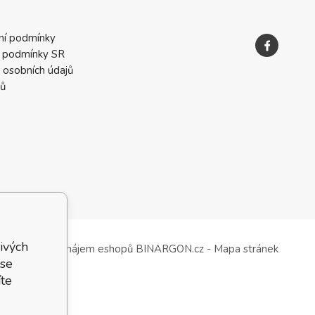
ní podmínky
 podmínky SR
 osobních údajů
ků
ivých
Tvorba a pronájem eshopů
BINARGON.cz
-
Mapa stránek
 se
te