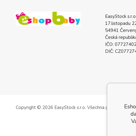
EasyStock s.r.o
17.listopadu 2
54941 Červený
Česká republik
IČO: 0772740
DIČ: CZ07727
Esho
Copyright © 2026 EasyStock s.r.o.
Všechna práva vyhrazen
da
V