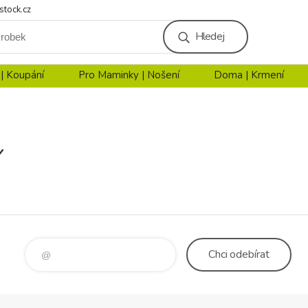
stock.cz
Hledej
 | Koupání
Pro Maminky | Nošení
Doma | Krmení
Y
Chci
odebírat