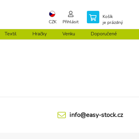
Košík
CZK
Přihlásit
je prázdný
Textil
Hračky
Venku
Doporučené
info@easy-stock.cz