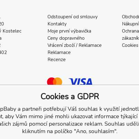
.
Odstoupení od smlouvy
Obchod
20
Kontakty
Nákupní
 Kostelec
Moje první výbavička
Ochrana
a
Ceny dopravného
zákazní
2
Vrácení zboží / Reklamace
Cookies
402
Reklamace
Recenze
Cookies a GDPR
pBaby a partneři potřebují Váš souhlas k využití jednotl
a.
t, aby Vám mimo jiné mohli ukazovat informace týkající
ašich zájmů pomocí personalizace reklam. Souhlas udělí
kliknutím na políčko "Ano, souhlasím".