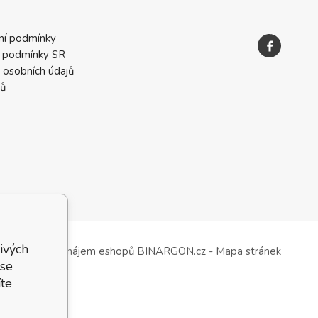
ní podmínky
 podmínky SR
 osobních údajů
ků
ivých
Tvorba a pronájem eshopů
BINARGON.cz
-
Mapa stránek
 se
te