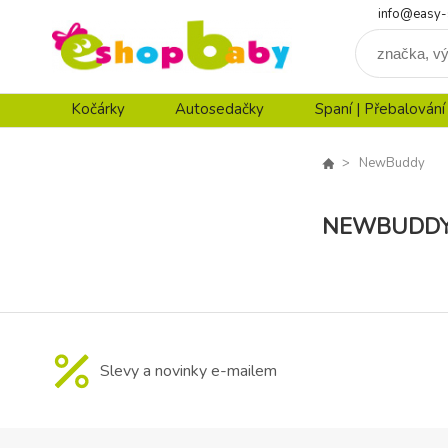
info@easy-
Kočárky
Autosedačky
Spaní | Přebalování
NewBuddy
NEWBUDD
Slevy a novinky e-mailem