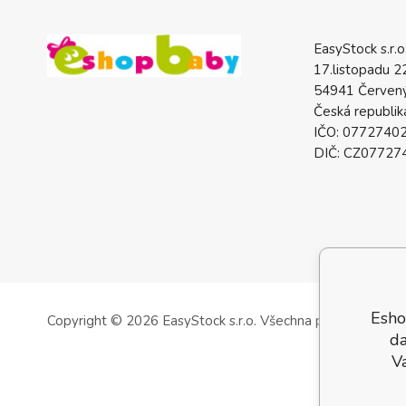
EasyStock s.r.o
17.listopadu 2
54941 Červený
Česká republik
IČO: 0772740
DIČ: CZ07727
Esho
Copyright © 2026 EasyStock s.r.o.
Všechna práva vyhrazen
da
V