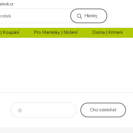
stock.cz
Hledej
 | Koupání
Pro Maminky | Nošení
Doma | Krmení
Chci
odebírat