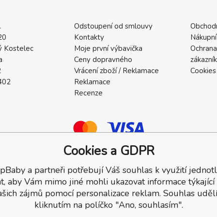
.
Odstoupení od smlouvy
Obchod
20
Kontakty
Nákupní
 Kostelec
Moje první výbavička
Ochrana
a
Ceny dopravného
zákazní
2
Vrácení zboží / Reklamace
Cookies
402
Reklamace
Recenze
Cookies a GDPR
pBaby a partneři potřebují Váš souhlas k využití jednotl
a.
t, aby Vám mimo jiné mohli ukazovat informace týkající
ašich zájmů pomocí personalizace reklam. Souhlas udělí
kliknutím na políčko "Ano, souhlasím".