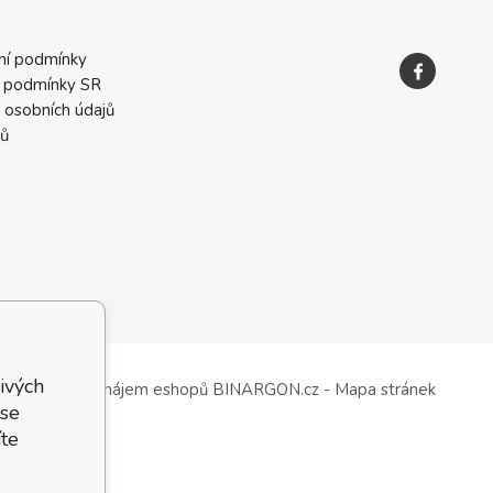
ní podmínky
 podmínky SR
 osobních údajů
ků
ivých
Tvorba a pronájem eshopů
BINARGON.cz
-
Mapa stránek
 se
te