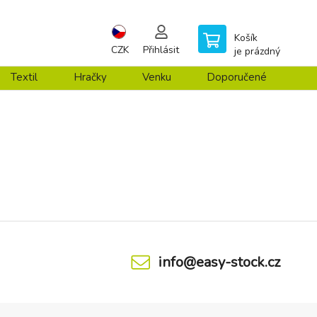
Košík
CZK
Přihlásit
je prázdný
Textil
Hračky
Venku
Doporučené
info@easy-stock.cz