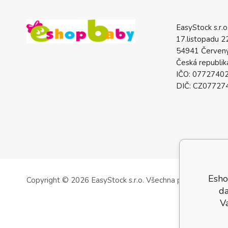
EasyStock s.r.o
17.listopadu 2
54941 Červený
Česká republik
IČO: 0772740
DIČ: CZ07727
Esho
Copyright © 2026 EasyStock s.r.o.
Všechna práva vyhrazen
da
V