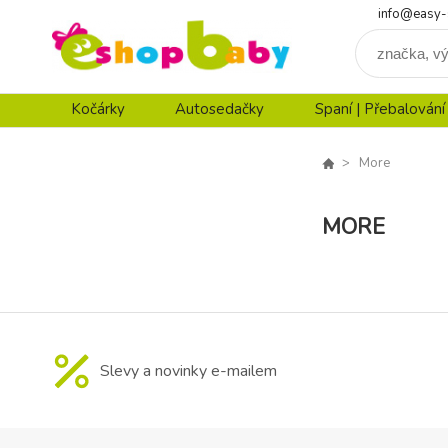
info@easy-
Kočárky
Autosedačky
Spaní | Přebalování
More
MORE
Slevy a novinky e-mailem