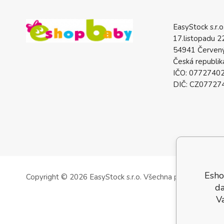
EasyStock s.r.o
17.listopadu 2
54941 Červený
Česká republik
IČO: 0772740
DIČ: CZ07727
Esho
Copyright © 2026 EasyStock s.r.o.
Všechna práva vyhrazen
da
V