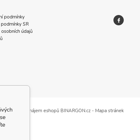
ní podmínky
 podmínky SR
 osobních údajů
ků
ivých
Tvorba a pronájem eshopů
BINARGON.cz
-
Mapa stránek
 se
te