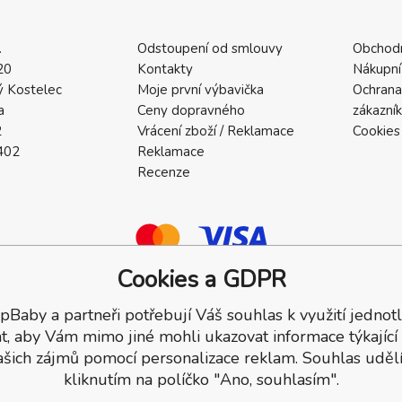
.
Odstoupení od smlouvy
Obchod
20
Kontakty
Nákupní
 Kostelec
Moje první výbavička
Ochrana
a
Ceny dopravného
zákazní
2
Vrácení zboží / Reklamace
Cookies
402
Reklamace
Recenze
Cookies a GDPR
pBaby a partneři potřebují Váš souhlas k využití jednotl
a.
t, aby Vám mimo jiné mohli ukazovat informace týkající
ašich zájmů pomocí personalizace reklam. Souhlas udělí
kliknutím na políčko "Ano, souhlasím".