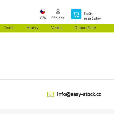
Košík
CZK
Přihlásit
je prázdný
Textil
Hračky
Venku
Doporučené
info@easy-stock.cz