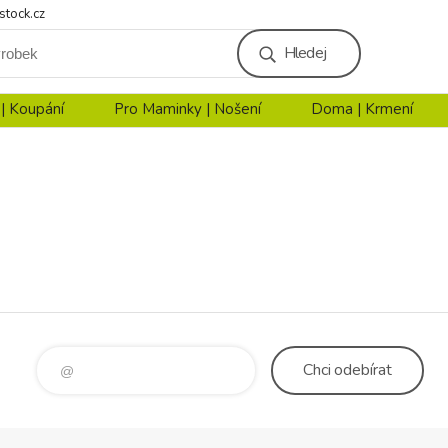
stock.cz
Hledej
 | Koupání
Pro Maminky | Nošení
Doma | Krmení
Chci
odebírat