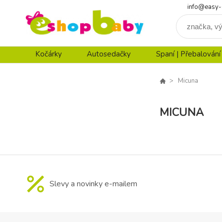
info@easy-
Kočárky
Autosedačky
Spaní | Přebalování
Micuna
MICUNA
Slevy a novinky e-mailem