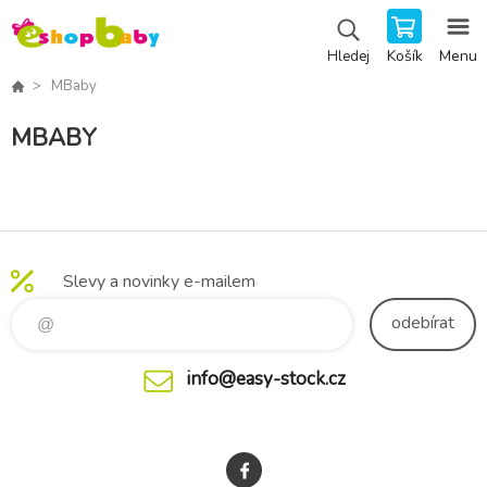
Košík
Menu
Hledej
MBaby
MBABY
Slevy a novinky e-mailem
odebírat
info@easy-stock.cz